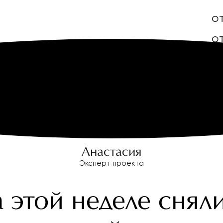
о
от
Я
Анастасия
Эксперт проекта
 этой неделе снял