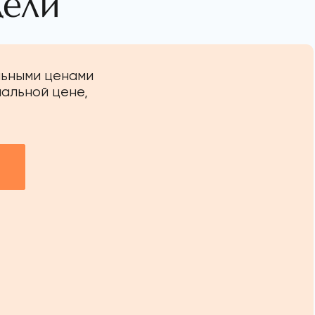
дели
льными ценами
иальной цене,