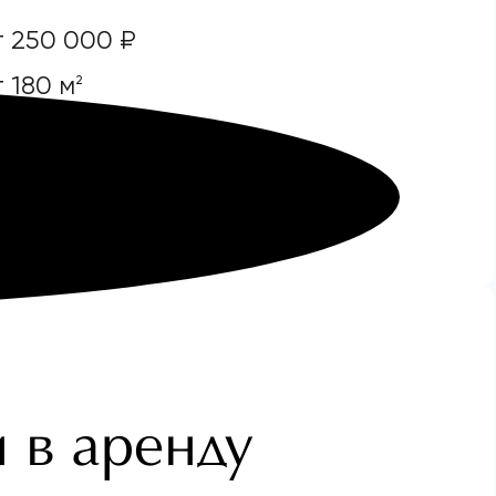
т 250 000 ₽
 180 м
2
киманка
Полянка
Третьяковская
и в аренду