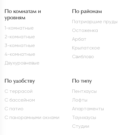
По комнатам и
По районам
уровням
Патриаршие пруды
1-комнатные
Остоженка
2-комнатные
Арбат
3-комнатные
Крылатское
4-комнатные
Свиблово
Двухуровневые
По удобству
По типу
С террасой
Пентхаусы
С бассейном
Лофты
С патио
Апартаменты
С панорамными окнами
Таунхаусы
Студии