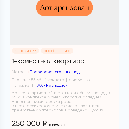
Лот арендован
без комиссии
от собственника
1-комнатная квартира
Метро:
Преображенская площадь
Площадь: 55 м
1 комната
с мебелью
2
1 этаж из 11
ЖК «Наследие»
Уютная квартира с 1-й спальней общей площадью
55 м² в комплексе бизнес-класса «Наследие».
Выполнен дизайнерский ремонт
в неоклассическом стиле с использованием
премиальных материалов. Проведена шумоиз...
250 000 ₽
в месяц