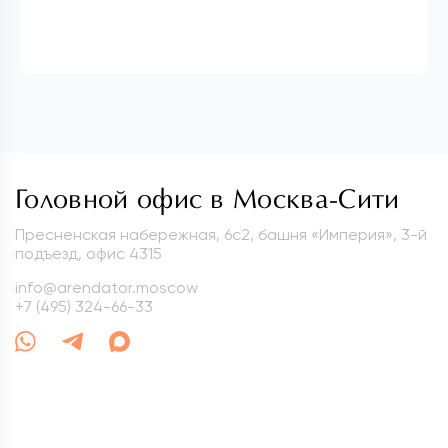
Головной офис в Москва-Сити
Пресненская набережная, 6с2, башня «Империя», 3-й
подъезд, офис 4315
info@arendator.moscow
+7 (495) 324-66-33