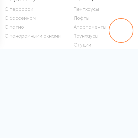
С террасой
Пентхаусы
С бассейном
Лофты
С патио
Апартаменты
С панорамными окнами
Таунхаусы
Студии
Метро
Элитные квартиры
Проспект Вернадского
Самые дорогие
квартиры
Марьина Роща
Квартиры премиум-
Сокол
класса
Раменки
Квартиры бизнес-класса
Войковская
Элитные квартиры в
хамовниках
Все метро
Элитные квартиры на
Патриарших