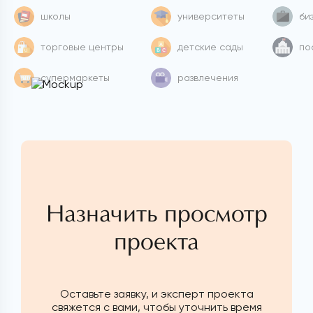
школы
университеты
би
торговые центры
детские сады
по
супермаркеты
развлечения
Назначить просмотр
проекта
Оставьте заявку, и эксперт проекта
свяжется с вами, чтобы уточнить время