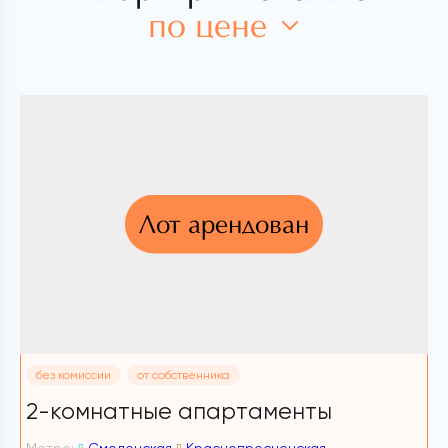
по цене
Лот арендован
без комиссии
от собственника
2-комнатные апартаменты
2
Метро:
Смоленская
Краснопресненская
М