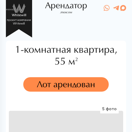
Арендатор
меню
.moscow
1-комнатная квартира,
55 м
2
Лот арендован
5 фото