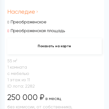
Наследие
Преображенское
Преображенская площадь
Показать на карте
55 м
2
1 комната
с мебелью
1 этаж из 11
ID лота: 2282
250 000 ₽
в месяц
без комиссии, от собственника,