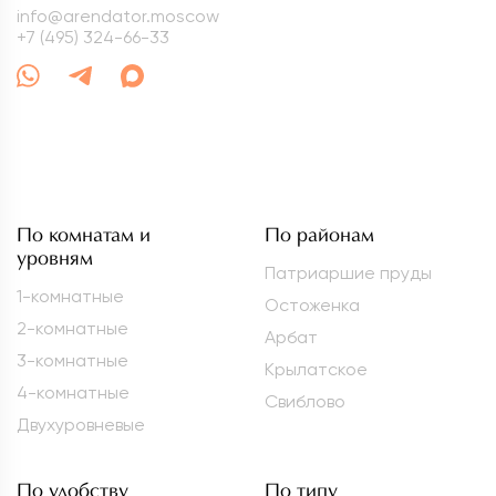
info@arendator.moscow
+7 (495) 324-66-33
По комнатам и
По районам
уровням
Патриаршие пруды
1-комнатные
Остоженка
2-комнатные
Арбат
3-комнатные
Крылатское
4-комнатные
Свиблово
Двухуровневые
По удобству
По типу