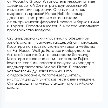
от Acoustic Group. Установлены межкомнатные
двери высотой 2,4 метра с шумоизоляцией
и выдвижными порогами. Стены и потолок
выкрашены краской Manor Hall. Интерьер
дополнен люстрами и светильниками
от американской фабрики Newport и бархатными
шторами. Потолки высотой 3,4 метра наполняют
пространство воздухом.
Спланирована кухня-гостиная с обеденной
зоной, спальня, санузел, гардеробная, прихожая.
Квартира полностью укомплектована мебелью
от Full House, Wellige Estetica и оборудована
бытовой техникой и телевизорами Samsung.
Квартира оснащена сплит-системой Fujitsu
Inverter, теплыми полами в санузле и коридоре,
водонагревателем Stiebel Eltron. В санузле
установлены душевая кабина Timo
с гидромассажем, полотенцесушитель,
инсталляции для унитазов Tece c вентиляцией.
Окна выходят на улицу с видом на английскую
школу.