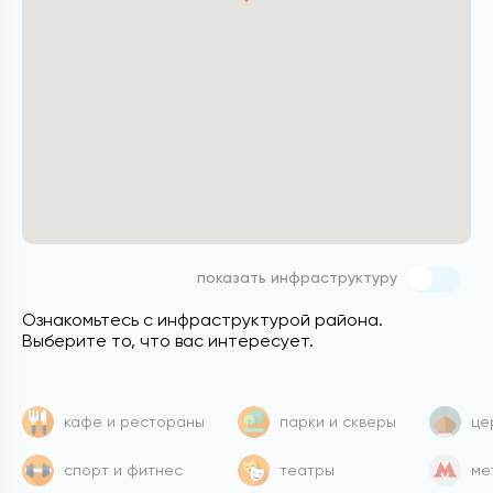
показать инфраструктуру
Ознакомьтесь с инфраструктурой района.
Выберите то, что вас интересует.
кафе и рестораны
парки и скверы
це
спорт и фитнес
театры
ме