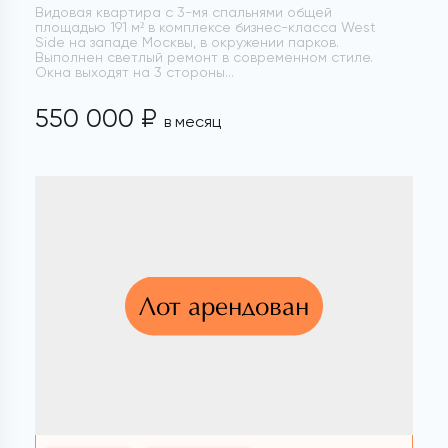
Видовая квартира с 3-мя спальнями общей
площадью 191 м² в комплексе бизнес-класса West
Side на западе Москвы, в окружении парков.
Выполнен светлый ремонт в современном стиле.
Окна выходят на 3 стороны...
550 000 ₽
в месяц
Лот арендован