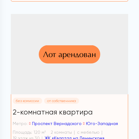
Лот арендован
без комиссии
от собственника
2-комнатная квартира
Метро:
Проспект Вернадского
Юго-Западная
Площадь: 120 м
2 комнаты
с мебелью
2
19 этаж из 30
ЖК «Квартал на Ленинском»