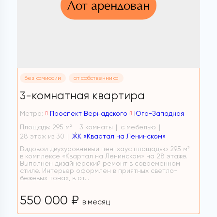
Лот арендован
без комиссии
от собственника
3-комнатная квартира
Метро:
Проспект Вернадского
Юго-Западная
Площадь: 295 м
3 комнаты
с мебелью
2
28 этаж из 30
ЖК «Квартал на Ленинском»
Видовой двухуровневый пентхаус площадью 295 м²
в комплексе «Квартал на Ленинском» на 28 этаже.
Выполнен дизайнерский ремонт в современном
стиле. Интерьер оформлен в приятных светло-
бежевых тонах, в от...
550 000 ₽
в месяц