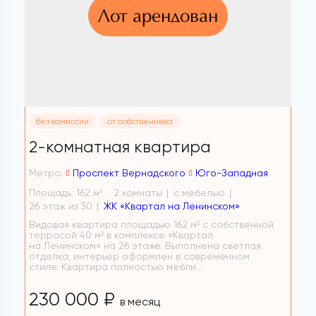
Лот арендован
без комиссии
от собственника
2-комнатная квартира
Метро:
Проспект Вернадского
Юго-Западная
Площадь: 162 м
2 комнаты
с мебелью
2
26 этаж из 30
ЖК «Квартал на Ленинском»
Видовая квартира площадью 162 м² с собственной
террасой 40 м² в комплексе «Квартал
на Ленинском» на 26 этаже. Выполнена светлая
отделка, интерьер оформлен в современном
стиле. Квартира полностью мебли...
230 000 ₽
в месяц