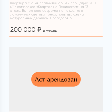
Квартира с 2-мя спальнями общей площадью 200
м² в комплексе «Квартал на Ленинском» на 13
этаже. Выполнена современная отделка в
лаконичных светлых тонах, полы выложена
натуральным деревом. Благодаря б...
200 000 ₽
в месяц
Лот арендован