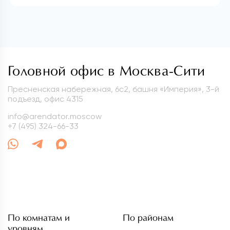
Головной офис в Москва-Сити
Пресненская набережная, 6с2, башня «Империя», 3-й
подъезд, офис 4315
info@arendator.moscow
+7 (495) 324-66-33
По комнатам и
По районам
уровням