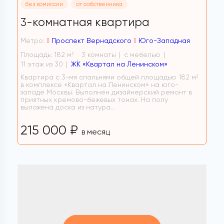
без комиссии
от собственника
3-комнатная квартира
Метро:
Проспект Вернадского
Юго-Западная
Площадь: 182 м
3 комнаты
с мебелью
2
11 этаж из 30
ЖК «Квартал на Ленинском»
Квартира с 3-мя спальнями общей площадью 182 м²
в комплексе «Квартал на Ленинском» на юго-
западе Москвы. Выполнен дизайнерский ремонт в
приятных кремово-бежевых тонах. На полу
выложена доска из натура...
215 000 ₽
в месяц