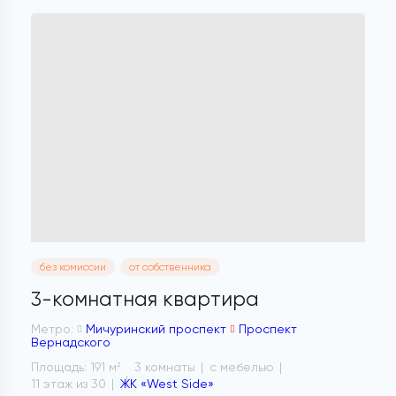
без комиссии
от собственника
3-комнатная квартира
Метро:
Мичуринский проспект
Проспект
Вернадского
Площадь: 191 м
3 комнаты
с мебелью
2
11 этаж из 30
ЖК «West Side»