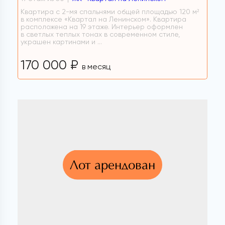
Квартира с 2-мя спальнями общей площадью 120 м²
в комплексе «Квартал на Ленинском». Квартира
расположена на 19 этаже. Интерьер оформлен
в светлых теплых тонах в современном стиле,
украшен картинами и ...
170 000 ₽
в месяц
Лот арендован