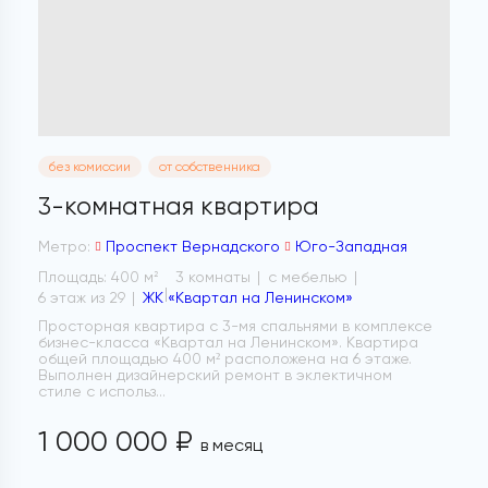
без комиссии
от собственника
3-комнатная квартира
Метро:
Проспект Вернадского
Юго-Западная
Площадь: 400 м
3 комнаты
с мебелью
2
6 этаж из 29
ЖК «Квартал на Ленинском»
Просторная квартира с 3-мя спальнями в комплексе
бизнес-класса «Квартал на Ленинском». Квартира
общей площадью 400 м² расположена на 6 этаже.
Выполнен дизайнерский ремонт в эклектичном
стиле с использ...
1 000 000 ₽
в месяц