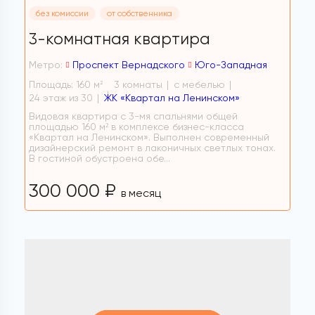
без комиссии
от собственника
3-комнатная квартира
Метро:
Проспект Вернадского
Юго-Западная
Площадь: 160 м
3 комнаты
с мебелью
2
24 этаж из 30
ЖК «Квартал на Ленинском»
Видовая квартира с 3-мя спальнями общей
площадью 160 м² в комплексе бизнес-класса
«Квартал на Ленинском». Выполнен современный
дизайнерский ремонт в лаконичных светлых тонах.
В гостиной обустроена обе...
300 000 ₽
в месяц