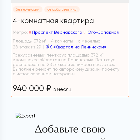
без комиссии
от собственника
4-комнатная квартира
Метро:
Проспект Вернадского
Юго-Западная
Площадь: 372 м
4 комнаты
с мебелью
2
28 этаж из 29
ЖК «Квартал на Ленинском»
Трёхуровневый пентхаус площадью 372 м²
в комплексе «Квартал на Ленинском». Пентхаус
расположен на 28 этаже и занимаем весь этаж.
Выполнен ремонт по авторскому дизайн-проекту
с использованием натуральн...
940 000 ₽
в месяц
Добавьте свою