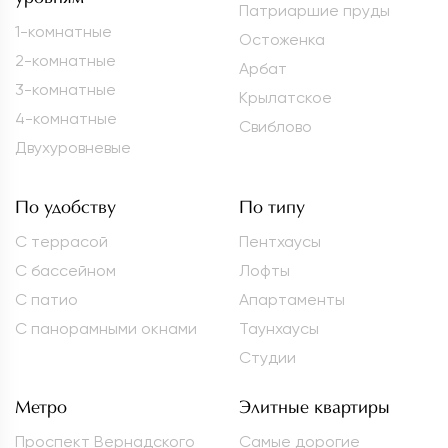
Патриаршие пруды
1-комнатные
Остоженка
2-комнатные
Арбат
3-комнатные
Крылатское
4-комнатные
Свиблово
Двухуровневые
По удобству
По типу
С террасой
Пентхаусы
С бассейном
Лофты
С патио
Апартаменты
С панорамными окнами
Таунхаусы
Студии
Метро
Элитные квартиры
Проспект Вернадского
Самые дорогие