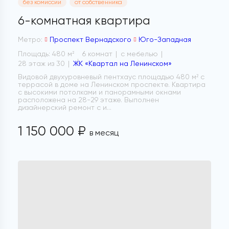
без комиссии
от собственника
6-комнатная квартира
Метро:
Проспект Вернадского
Юго-Западная
Площадь: 480 м
6 комнат
с мебелью
2
28 этаж из 30
ЖК «Квартал на Ленинском»
Видовой двухуровневый пентхаус площадью 480 м² с
террасой в доме на Ленинском проспекте. Квартира
с высокими потолками и панорамными окнами
расположена на 28-29 этаже. Выполнен
дизайнерский ремонт с и...
1 150 000 ₽
в месяц