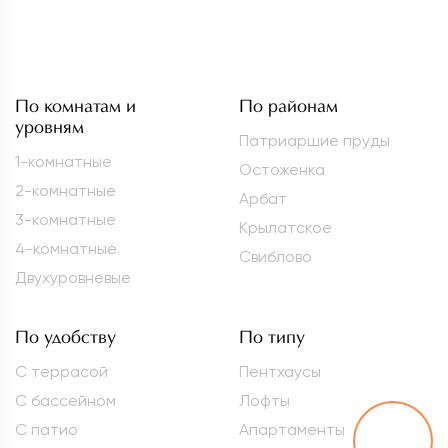
По комнатам и
По районам
уровням
Патриаршие пруды
1-комнатные
Остоженка
2-комнатные
Арбат
3-комнатные
Крылатское
4-комнатные
Свиблово
Двухуровневые
По удобству
По типу
С террасой
Пентхаусы
С бассейном
Лофты
С патио
Апартаменты