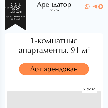
Арендатор
меню
.moscow
1-комнатные
апартаменты,
91 м
2
Лот арендован
9 фото