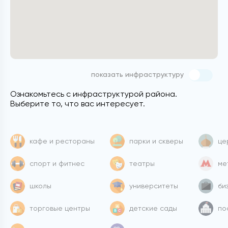
показать инфраструктуру
Ознакомьтесь с инфраструктурой района.
Выберите то, что вас интересует.
кафе и рестораны
парки и скверы
це
спорт и фитнес
театры
ме
школы
университеты
би
торговые центры
детские сады
по