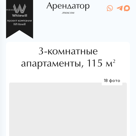
Арендатор
меню
.moscow
3-комнатные
апартаменты,
115 м
2
18 фото