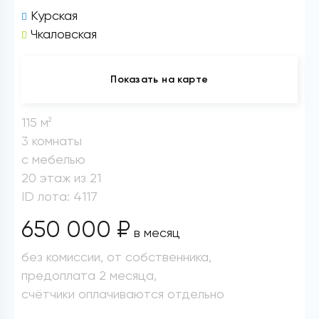
Курская
Чкаловская
Показать на карте
115 м
2
3 комнаты
с мебелью
20 этаж из 21
ID лота: 4117
650 000 ₽
в месяц
без комиссии, от собственника,
предоплата 2 месяца,
счётчики оплачиваются отдельно