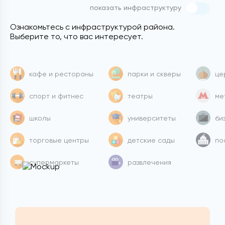
показать инфраструктуру
Ознакомьтесь с инфраструктурой района.
Выберите то, что вас интересует.
кафе и рестораны
парки и скверы
це
спорт и фитнес
театры
ме
школы
университеты
би
торговые центры
детские сады
по
супермаркеты
развлечения