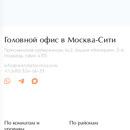
Головной офис в Москва-Сити
Пресненская набережная, 6с2, башня «Империя», 3-й
подъезд, офис 4315
info@arendator.moscow
+7 (495) 324-66-33
По комнатам и
По районам
уровням