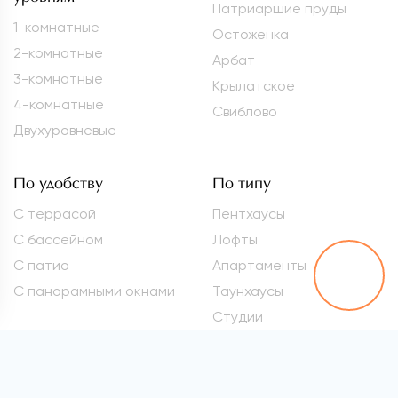
Патриаршие пруды
1-комнатные
Остоженка
2-комнатные
Арбат
3-комнатные
Крылатское
4-комнатные
Свиблово
Двухуровневые
По удобству
По типу
С террасой
Пентхаусы
С бассейном
Лофты
С патио
Апартаменты
С панорамными окнами
Таунхаусы
Студии
Метро
Элитные квартиры
Проспект Вернадского
Самые дорогие