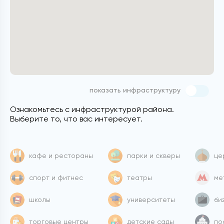
показать инфраструктуру
Ознакомьтесь с инфраструктурой района.
Выберите то, что вас интересует.
кафе и рестораны
парки и скверы
це
спорт и фитнес
театры
ме
школы
университеты
би
торговые центры
детские сады
по