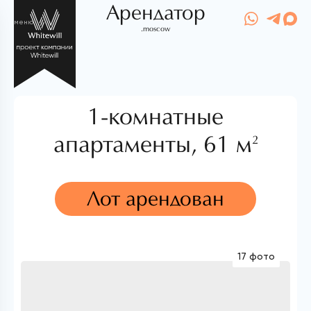
Арендатор
меню
.moscow
1-комнатные
апартаменты,
61 м
2
Лот арендован
17 фото