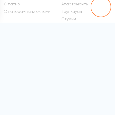
С патио
Апартаменты
С панорамными окнами
Таунхаусы
Студии
Метро
Элитные квартиры
Проспект Вернадского
Самые дорогие
квартиры
Марьина Роща
Квартиры премиум-
Сокол
класса
Раменки
Квартиры бизнес-класса
Войковская
Элитные квартиры в
хамовниках
Все метро
Элитные квартиры на
Патриарших
Элитные квартиры на
Арбате
Элитные квартиры