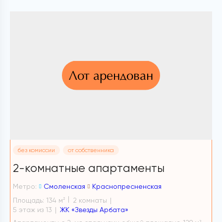
Лот арендован
без комиссии
от собственника
2-комнатные апартаменты
2
Метро:
Смоленская
Краснопресненская
М
Площадь: 134 м
2 комнаты
П
2
5 этаж из 13
ЖК «Звезды Арбата»
8 