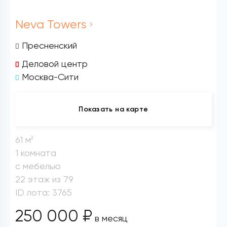
Neva Towers
Пресненский
Деловой центр
Москва-Сити
Показать на карте
61 м
2
1 комната
с мебелью
22 этаж из 79
ID лота: 3765
250 000 ₽
в месяц