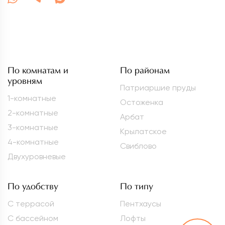
По комнатам и
По районам
уровням
Патриаршие пруды
1-комнатные
Остоженка
2-комнатные
Арбат
3-комнатные
Крылатское
4-комнатные
Свиблово
Двухуровневые
По удобству
По типу
С террасой
Пентхаусы
С бассейном
Лофты