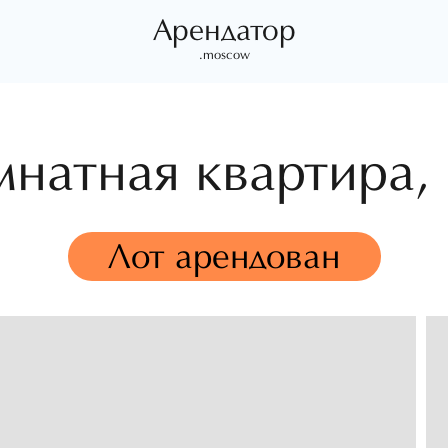
Арендатор
.moscow
мнатная квартира,
Лот арендован