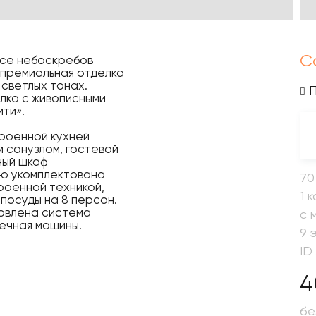
C
ксе небоскрёбов
 премиальная отделка
 светлых тонах.
лка с живописными
ти».
роенной кухней
м санузлом, гостевой
ный шкаф
ью укомплектована
70
роенной техникой,
1 
посуды на 8 персон.
новлена система
с 
ечная машины.
9 
ID
4
бе