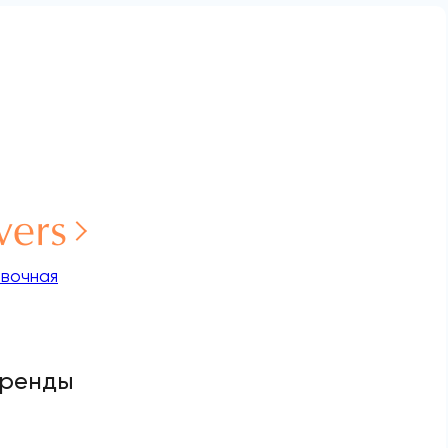
wers
вочная
аренды