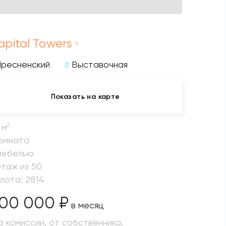
apital Towers
Пресненский
Выставочная
Показать на карте
 м
2
комната
мебелью
этаж из 50
 лота: 2814
00 000 ₽
в месяц
з комиссии, от собственника,