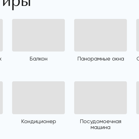
тиры
х
Балкон
Панорамные окна
Кондиционер
Посудомоечная
машина