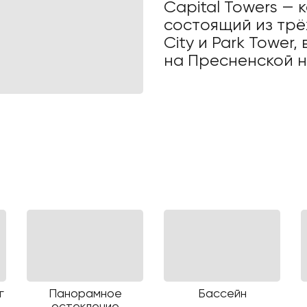
Capital Towers —
состоящий из трёх
City и Park Tower
на Пресненской 
г
Панорамное
Бассейн
остекление