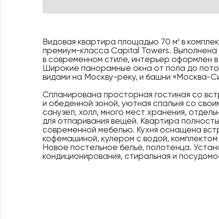
Видовая квартира площадью 70 м
в компле
2
премиум-класса Capital Towers. Выполнена
в современном стиле, интерьер оформлен в
Широкие панорамные окна от пола до пото
видами на Москву-реку, и башни «Москва-Си
Спланирована просторная гостиная со вст
и обеденной зоной, уютная спальня со свои
санузел, холл, много мест хранения, отдель
для отпаривания вещей. Квартира полност
современной мебелью. Кухня оснащена вст
кофемашиной, кулером с водой, комплектом 
Новое постельное бельё, полотенца. Уста
кондиционирования, стиральная и посудомо