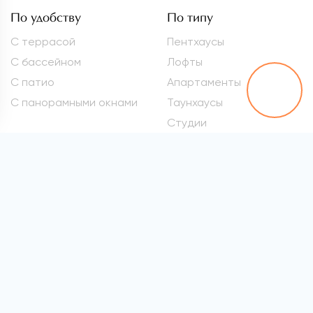
По удобству
По типу
С террасой
Пентхаусы
С бассейном
Лофты
С патио
Апартаменты
С панорамными окнами
Таунхаусы
Студии
Метро
Элитные квартиры
Проспект Вернадского
Самые дорогие
квартиры
Марьина Роща
Квартиры премиум-
Сокол
класса
Раменки
Квартиры бизнес-класса
Войковская
Элитные квартиры в
хамовниках
Все метро
Элитные квартиры на