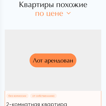
Квартиры похожие
по цене
Лот арендован
без комиссии
от собственника
2-комнатная квартира
2