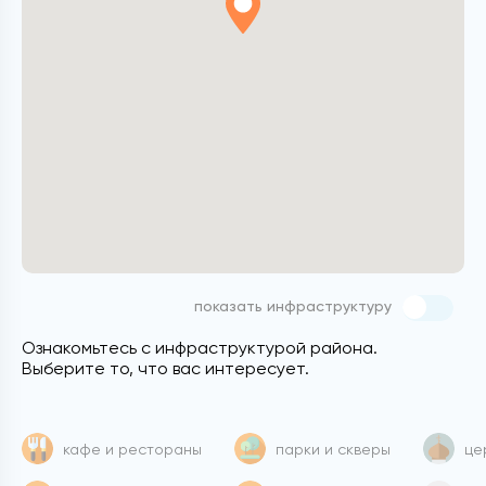
показать инфраструктуру
Ознакомьтесь с инфраструктурой района.
Выберите то, что вас интересует.
кафе и рестораны
парки и скверы
це