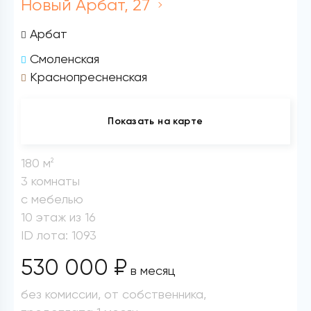
Новый Арбат, 27
Арбат
Смоленская
Краснопресненская
Показать на карте
180 м
2
3 комнаты
с мебелью
10 этаж из 16
ID лота: 1093
530 000 ₽
в месяц
без комиссии, от собственника,