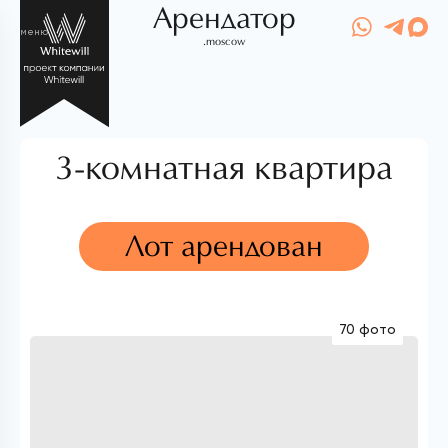
Арендатор
меню
.moscow
3-комнатная квартира
Лот арендован
70 фото