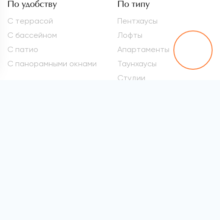
По удобству
По типу
С террасой
Пентхаусы
С бассейном
Лофты
С патио
Апартаменты
С панорамными окнами
Таунхаусы
Студии
Метро
Элитные квартиры
Проспект Вернадского
Самые дорогие
квартиры
Марьина Роща
Квартиры премиум-
Сокол
класса
Раменки
Квартиры бизнес-класса
Войковская
Элитные квартиры в
хамовниках
Все метро
Элитные квартиры на
Патриарших