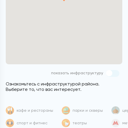
показать инфраструктуру
Ознакомьтесь с инфраструктурой района.
Выберите то, что вас интересует.
кафе и рестораны
парки и скверы
це
спорт и фитнес
театры
ме