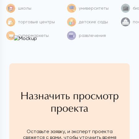
школы
университеты
би
торговые центры
детские сады
по
супермаркеты
развлечения
Назначить просмотр
проекта
Оставьте заявку, и эксперт проекта
свяжется с вами, чтобы уточнить время