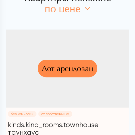
по цене
Лот арендован
без комиссии
от собственника
kinds.kind_rooms.townhouse
2
таунхаус