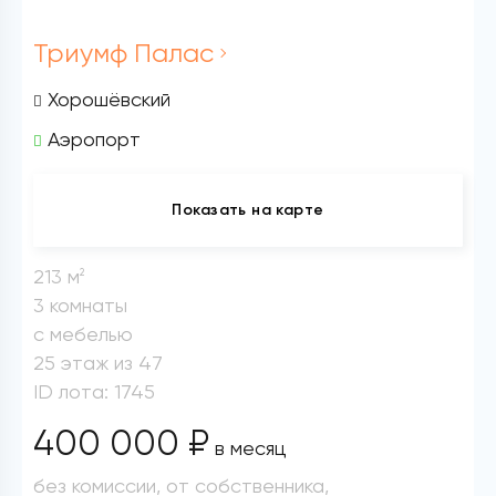
Триумф Палас
Хорошёвский
Аэропорт
Показать на карте
213 м
2
3 комнаты
с мебелью
25 этаж из 47
ID лота: 1745
400 000 ₽
в месяц
без комиссии, от собственника,