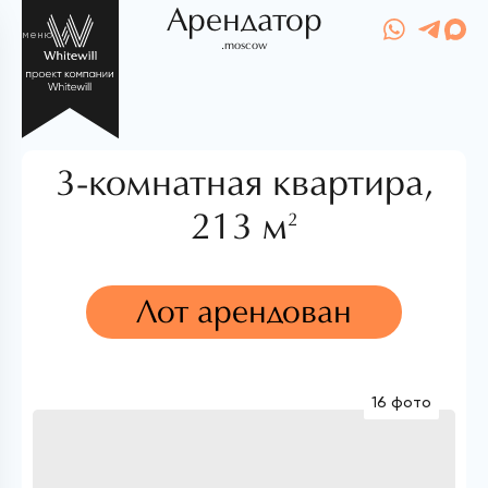
Арендатор
меню
.moscow
3-комнатная квартира,
213 м
2
Лот арендован
16 фото