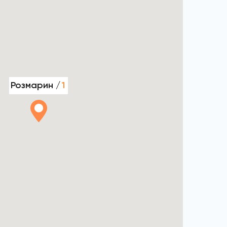
Розмарин /
1