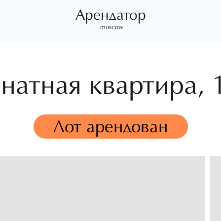
Арендатор
.moscow
натная квартира,
Лот арендован