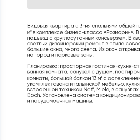
Видовая квартира с 3-мя спальнями общей 
м
в комплексе бизнес-класса «Розмарин». В
2
подъезд с круглосуточным консьержем. В к
светлый дизайнерский ремонт в стиле совр
большие окна, много света. Из окон откры
на город и парковые зоны.
Планировка: просторная гостиная-кухня-сто
ванная комната, санузел с душем, постиро
комнаты, большой балкон 13 м
с остеклением
2
укомплектована итальянской мебелью, кухн
встроенной техникой Neff, Miele, в санузлах 
Boch. Установлена система кондиционирова
и посудомоечная машины.