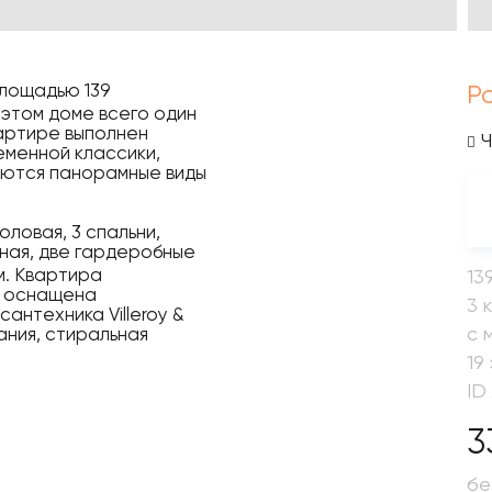
площадью 139
Р
 этом доме всего один
вартире выполнен
еменной классики,
ваются панорамные виды
ловая, 3 спальни,
чная, две гардеробные
. Квартира
13
я оснащена
3 
сантехника Villeroy &
с 
ния, стиральная
19
ID
3
бе