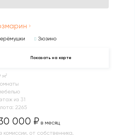
озмарин
Черёмушки
Зюзино
Показать на карте
9 м
2
комнаты
мебелью
 этаж из 31
 лота: 2265
30 000 ₽
в месяц
з комиссии, от собственника,