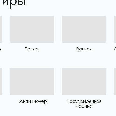
тиры
х
Балкон
Ванная
Кондиционер
Посудомоечная
машина