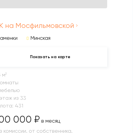
К на Мосфильмовской
Раменки
Минская
Показать на карте
5 м
2
комнаты
мебелью
 этаж из 33
 лота: 431
00 000 ₽
в месяц
з комиссии, от собственника,