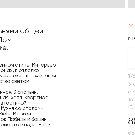
Ж
льнями общей
Дом
же.
енном стиле. Интерьер
онах, в отделке
17
мные окна в сочетании
ство светом.
3 
с 
ная, 3 спальни,
ная, холл. Квартира
16
в гостиной
ID
 Кухня со столом-
ele. Из окон
8
арк Победы и башни
номеста в подземном
бе