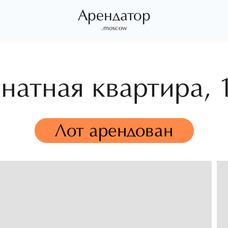
Арендатор
.moscow
натная квартира,
Лот арендован