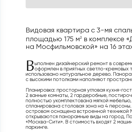
Видовая квартира с 3-мя спа
площадью 175 м
в комплексе «
2
на Мосфильмовской» на 16 эта
В
ыполнен дизайнерский ремонт в соврем
оформлен в приятных светло-кремовых т
использовано натуральное дерево. Панора
с высокими потолками наполняют простран
Планировка: просторная угловая кухня-гости
2 ванные комнаты, 2 гардеробные, постироч
полностью укомплектована мягкой мебелью, 
спланирована столовая зона на 4 персоны.
островом оснащена встроенной техникой Mi
открываются панорамные виды на город, П
«Москва-Сити». В стоимость входят 2 маши
паркинге.