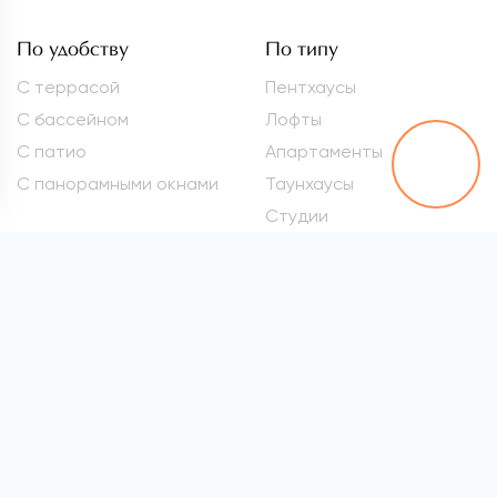
По удобству
По типу
С террасой
Пентхаусы
С бассейном
Лофты
С патио
Апартаменты
С панорамными окнами
Таунхаусы
Студии
Метро
Элитные квартиры
Проспект Вернадского
Самые дорогие
квартиры
Марьина Роща
Квартиры премиум-
Сокол
класса
Раменки
Квартиры бизнес-класса
Войковская
Элитные квартиры в
хамовниках
Все метро