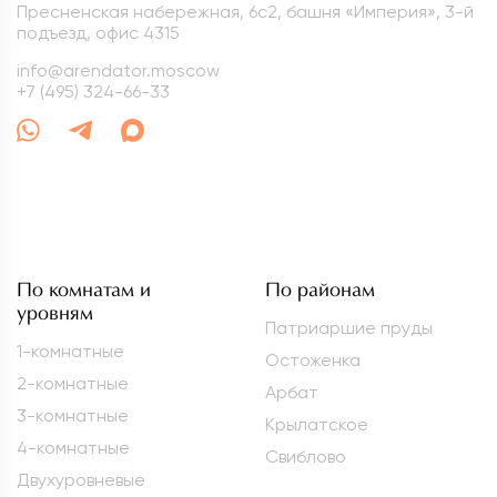
Пресненская набережная, 6с2, башня «Империя», 3-й
подъезд, офис 4315
info@arendator.moscow
+7 (495) 324-66-33
По комнатам и
По районам
уровням
Патриаршие пруды
1-комнатные
Остоженка
2-комнатные
Арбат
3-комнатные
Крылатское
4-комнатные
Свиблово
Двухуровневые