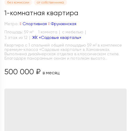
без комиссии
от собственника
1-комнатная квартира
Метро:
Спортивная
Фрунзенская
Площадь: 59 м
1 комната
с мебелью
2
3 этаж из 12
ЖК «Садовые кварталы»
Квартира с 1 спальней общей площадью 59 м² в комплексе
премиум-класса «Садовые кварталы» в Хамовниках.
Выполнена дизайнерская отделка в классическом стиле.
Благодаря панорамным окнам и потолкам высото...
500 000 ₽
в месяц