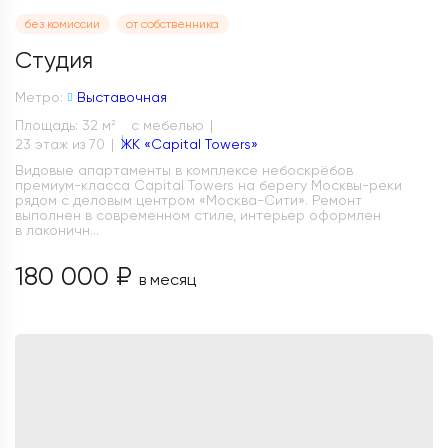
без комиссии
от собственника
Студия
Метро:
Выставочная
Площадь: 32 м
с мебелью
2
23 этаж из 70
ЖК «Capital Towers»
Видовые апартаменты в комплексе небоскрёбов
премиум-класса Capital Towers на берегу Москвы-реки
рядом с деловым центром «Москва-Сити». Ремонт
выполнен в современном стиле, интерьер оформлен
в лаконичн...
180 000 ₽
в месяц