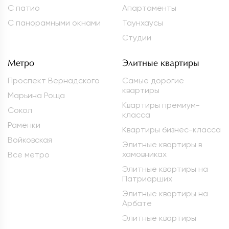
С патио
Апартаменты
С панорамными окнами
Таунхаусы
Студии
Метро
Элитные квартиры
Проспект Вернадского
Самые дорогие
квартиры
Марьина Роща
Квартиры премиум-
Сокол
класса
Раменки
Квартиры бизнес-класса
Войковская
Элитные квартиры в
хамовниках
Все метро
Элитные квартиры на
Патриарших
Элитные квартиры на
Арбате
Элитные квартиры