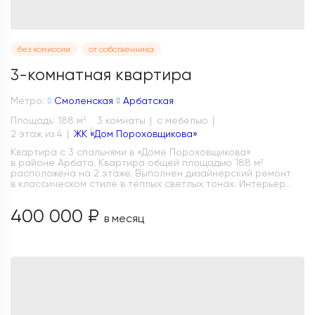
без комиссии
от собственника
3-комнатная квартира
Метро:
Смоленская
Арбатская
Площадь: 188 м
3 комнаты
с мебелью
2
2 этаж из 4
ЖК «Дом Пороховщикова»
Квартира с 3 спальнями в «Доме Пороховщикова»
в районе Арбата. Квартира общей площадью 188 м²
расположена на 2 этаже. Выполнен дизайнерский ремонт
в классическом стиле в тёплых светлых тонах. Интерьер...
400 000 ₽
в месяц