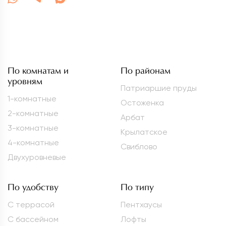
По комнатам и
По районам
уровням
Патриаршие пруды
1-комнатные
Остоженка
2-комнатные
Арбат
3-комнатные
Крылатское
4-комнатные
Свиблово
Двухуровневые
По удобству
По типу
С террасой
Пентхаусы
С бассейном
Лофты