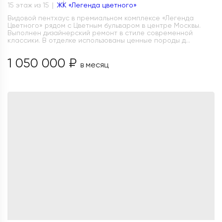
15 этаж из 15
ЖК «Легенда цветного»
Видовой пентхаус в премиальном комплексе «Легенда
Цветного» рядом с Цветным бульваром в центре Москвы.
Выполнен дизайнерский ремонт в стиле современной
классики. В отделке использованы ценные породы д...
1 050 000 ₽
в месяц