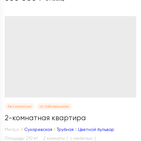
без комиссии
от собственника
2-комнатная квартира
Метро:
Сухаревская
Трубная
Цветной бульвар
Площадь: 210 м
2 комнаты
с мебелью
2