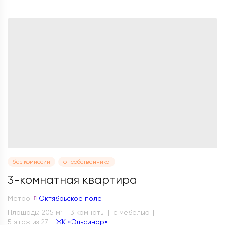
без комиссии
от собственника
3-комнатная квартира
Метро:
Октябрьское поле
Площадь: 205 м
3 комнаты
с мебелью
2
5 этаж из 27
ЖК «Эльсинор»