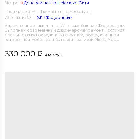
Метро:
Деловой центр
Москва-Сити
Площадь: 73 м
1 комната
с мебелью
2
73 этаж из 97
ЖК «Федерация»
Видовые апартаменты на 73 этаже башни «Федерация».
Выполнен современный дизайнерский ремонт. Гостиная
с зоной отдыха объединена с кухней, оборудованной
встроенной мебелью и бытовой техникой Miele. Мас...
330 000 ₽
в месяц