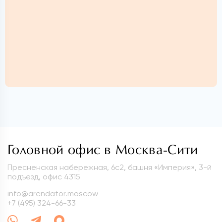
Головной офис в Москва-Сити
Пресненская набережная, 6с2, башня «Империя», 3-й
подъезд, офис 4315
info@arendator.moscow
+7 (495) 324-66-33