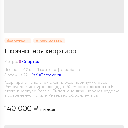
без комиссии
от собственника
1-комнатная квартира
Метро:
Спартак
Площадь: 42 м
1 комната
с мебелью
2
5 этаж из 22
ЖК «Primavera»
Квартира с 1 спальней в комплексе премиум-класса
Primavera. Квартира площадью 42 м² расположена на 5
этаже в корпусе Rossini. Выполнена дизайнерская отделка
в современном стиле. Интерьер оформлен в св...
140 000 ₽
в месяц