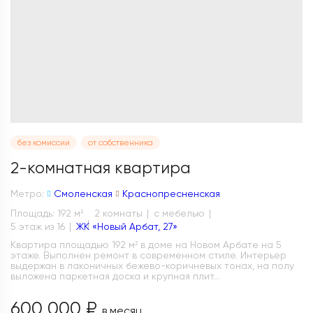
без комиссии
от собственника
2-комнатная квартира
Метро:
Смоленская
Краснопресненская
Площадь: 192 м
2 комнаты
с мебелью
2
5 этаж из 16
ЖК «Новый Арбат, 27»
Квартира площадью 192 м² в доме на Новом Арбате на 5
этаже. Выполнен ремонт в современном стиле. Интерьер
выдержан в лаконичных бежево-коричневых тонах, на полу
выложена паркетная доска и крупная плит...
600 000 ₽
в месяц