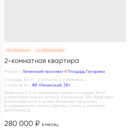
без комиссии
от собственника
2-комнатная квартира
Метро:
Ленинский проспект
Площадь Гагарина
Площадь: 86 м
2 комнаты
с мебелью
2
4 этаж из 14
ЖК «Ленинский, 38»
Квартира с 2-мя спальнями общей площадью 86 м²
в комплексе бизнес-класса «Ленинский, 38». Квартира
расположена на 4 этаже. Интерьер оформлен
в современном стиле в светлых тонах, в прихожей
выполнена д...
280 000 ₽
в месяц