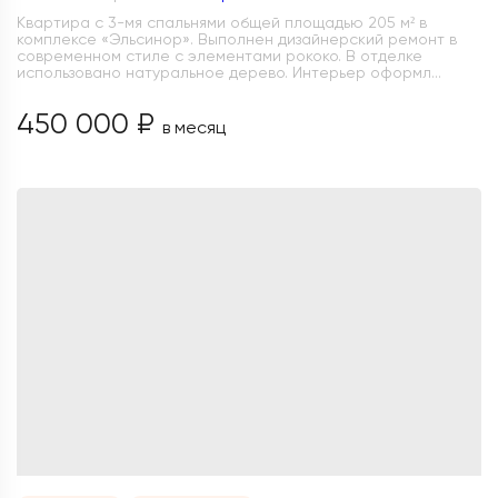
Квартира с 3-мя спальнями общей площадью 205 м² в
комплексе «Эльсинор». Выполнен дизайнерский ремонт в
современном стиле с элементами рококо. В отделке
использовано натуральное дерево. Интерьер оформл...
450 000 ₽
в месяц