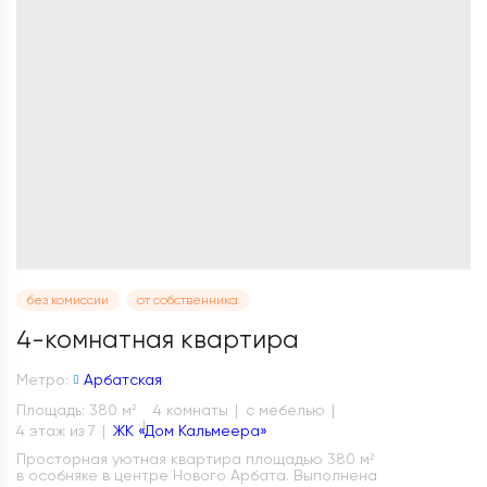
без комиссии
от собственника
4-комнатная квартира
Метро:
Арбатская
Площадь: 380 м
4 комнаты
с мебелью
2
4 этаж из 7
ЖК «Дом Кальмеера»
Просторная уютная квартира площадью 380 м²
в особняке в центре Нового Арбата. Выполнена