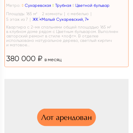
Метро:
Сухаревская
Трубная
Цветной бульвар
Площадь: 165 м
2 комнаты
с мебелью
2
5 этаж из 7
ЖК «Малый Сухаревский, 7»
Квартира с 2-мя спальнями общей площадью 165 м²
в клубном доме рядом с Цветным бульваром. Выполнен
авторский ремонт в стиле «лофт». В отделке
использовано натуральное дерево, светлый кирпич
и матовое...
380 000 ₽
в месяц
Лот арендован