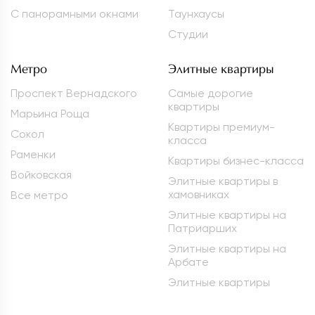
С панорамными окнами
Таунхаусы
Студии
Метро
Элитные квартиры
Проспект Вернадского
Самые дорогие
квартиры
Марьина Роща
Квартиры премиум-
Сокол
класса
Раменки
Квартиры бизнес-класса
Войковская
Элитные квартиры в
хамовниках
Все метро
Элитные квартиры на
Патриарших
Элитные квартиры на
Арбате
Элитные квартиры