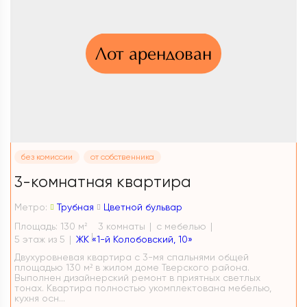
Лот арендован
без комиссии
от собственника
3-комнатная квартира
Метро:
Трубная
Цветной бульвар
Площадь: 130 м
3 комнаты
с мебелью
2
5 этаж из 5
ЖК «1-й Колобовский, 10»
Двухуровневая квартира с 3-мя спальнями общей
площадью 130 м² в жилом доме Тверского района.
Выполнен дизайнерский ремонт в приятных светлых
тонах. Квартира полностью укомплектована мебелью,
кухня осн...