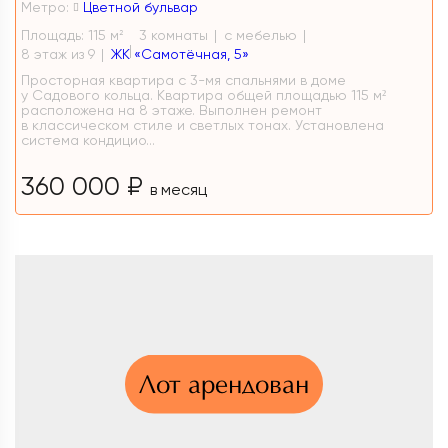
Метро:
Цветной бульвар
Площадь: 115 м
3 комнаты
с мебелью
2
8 этаж из 9
ЖК «Самотёчная, 5»
Просторная квартира с 3-мя спальнями в доме
у Садового кольца. Квартира общей площадью 115 м²
расположена на 8 этаже. Выполнен ремонт
в классическом стиле и светлых тонах. Установлена
система кондицио...
360 000 ₽
в месяц
Лот арендован