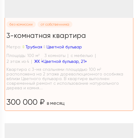
без комиссии
от собственника
3-комнатная квартира
Метро:
Трубная
Цветной бульвар
Площадь: 100 м
3 комнаты
с мебелью
2
2 этаж из 4
ЖК «Цветной бульвар, 21»
Квартира с 3-мя спальнями площадью 100 м²
расположена на 2 этаже дореволюционного особняка
вблизи Цветного бульвара. В квартире выполнен
современный ремонт с использование натурального
дерева и камня....
300 000 ₽
в месяц