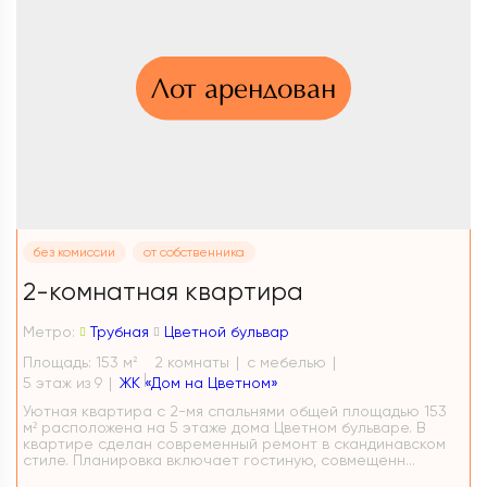
Лот арендован
без комиссии
от собственника
2-комнатная квартира
Метро:
Трубная
Цветной бульвар
Площадь: 153 м
2 комнаты
с мебелью
2
5 этаж из 9
ЖК «Дом на Цветном»
Уютная квартира с 2-мя спальнями общей площадью 153
м² расположена на 5 этаже дома Цветном бульваре. В
квартире сделан современный ремонт в скандинавском
стиле. Планировка включает гостиную, совмещенн...