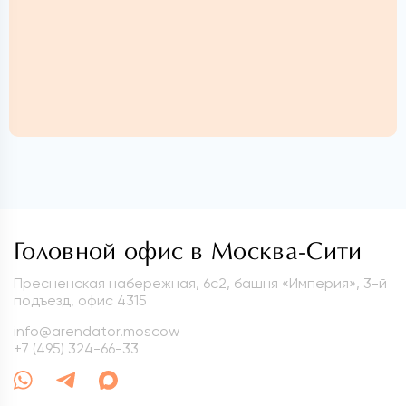
Головной офис в Москва-Сити
Пресненская набережная, 6с2, башня «Империя», 3-й
подъезд, офис 4315
info@arendator.moscow
+7 (495) 324-66-33