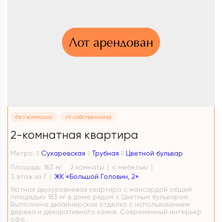
Лот арендован
без комиссии
от собственника
2-комнатная квартира
Метро:
Сухаревская
Трубная
Цветной бульвар
Площадь: 163 м
2 комнаты
с мебелью
2
3 этаж из 7
ЖК «Большой Головин, 2»
Уютная двухуровневая квартира с мансардой общей
площадью 163 м² в доме рядом с Цветным бульваром.
Выполнена дизайнерская отделка с использованием
дерева и декоративного камня. Современный интерьер
офо...