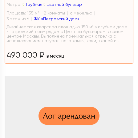
Метро:
Трубная
Цветной бульвар
Площадь: 135 м
2 комнаты
с мебелью
2
3 этаж из 6
ЖК «Петровский дом»
Дизайнерская квартира площадью 150 м² в клубном доме
«Петровский дом» рядом с Цветным бульваром в самом
центре Москвы. Выполнена премиальная отделка с
использованием натурального камня, кожи, тканей и...
490 000 ₽
в месяц
Лот арендован