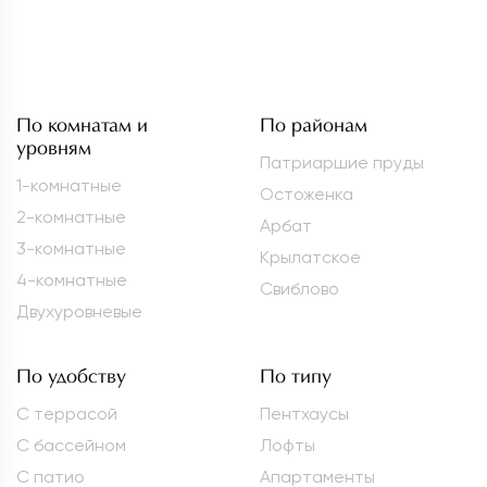
По комнатам и
По районам
уровням
Патриаршие пруды
1-комнатные
Остоженка
2-комнатные
Арбат
3-комнатные
Крылатское
4-комнатные
Свиблово
Двухуровневые
По удобству
По типу
С террасой
Пентхаусы
С бассейном
Лофты
С патио
Апартаменты