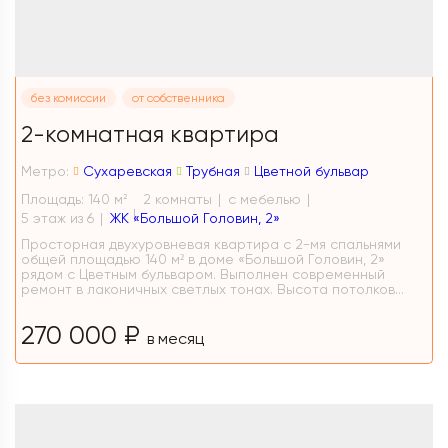
без комиссии
от собственника
2-комнатная квартира
Метро:
Сухаревская
Трубная
Цветной бульвар
Площадь: 140 м
2 комнаты
с мебелью
2
5 этаж из 6
ЖК «Большой Головин, 2»
Просторная двухуровневая квартира с 2-мя спальнями
общей площадью 140 м² в доме «Большой Головин, 2»
рядом с Цветным бульваром. Выполнен современный
ремонт в лаконичных светлых тонах. Высота потолков...
270 000 ₽
в месяц