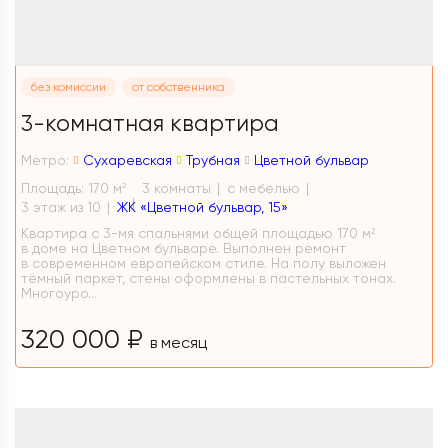
без комиссии
от собственника
3-комнатная квартира
Метро:
Сухаревская
Трубная
Цветной бульвар
Площадь: 170 м
3 комнаты
с мебелью
2
3 этаж из 10
ЖК «Цветной бульвар, 15»
Квартира с 3-мя спальнями общей площадью 170 м²
в доме на Цветном бульваре. Выполнен ремонт
в современном европейском стиле. На полу выложен
тёмный паркет, стены оформлены в пастельных тонах.
Многоуро...
320 000 ₽
в месяц