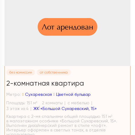
Лот арендован
без комиссии
от собственника
2-комнатная квартира
Метро:
Сухаревская
Цветной бульвар
Площадь: 151 м
2 комнаты
с мебелью
2
3 этаж из 4
ЖК «Большой Сухаревский, 15»
Квартира с 2-мя спальнями общей площадью 151 м²
в малоэтажном особняке «Большой Сухаревский, 15».
Выполнен дизайнерский ремонт в стиле «лофт».
Интерьер оформлен в светлых тонах, в отделке
использовано...