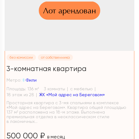
Лот арендован
без комиссии
от собственника
3-комнатная квартира
Метро:
Фили
Площадь: 136 м
3 комнаты
с мебелью
2
18 этаж из 28
ЖК «Мой адрес на Береговом»
Просторная квартира с 3-мя спальнями в комплексе
«Мой адрес на Береговом». Квартира общей площадью
137 м² расположена на 18-м этаже. Выполнена
премиальная отделка в неоклассическом стиле
в лаконичных...
500 000 ₽
в месяц