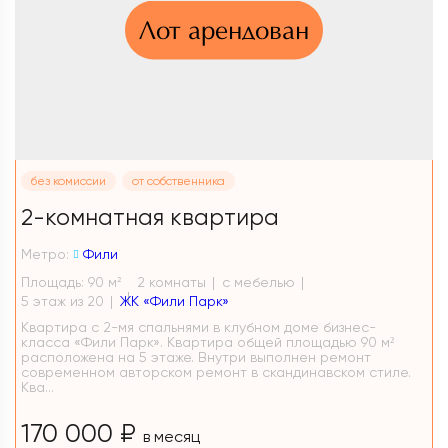
Лот арендован
без комиссии
от собственника
2-комнатная квартира
Метро:
Фили
Площадь: 90 м
2 комнаты
с мебелью
2
5 этаж из 20
ЖК «Фили Парк»
Квартира с 2-мя спальнями в клубном доме бизнес-
класса «Фили Парк». Квартира общей площадью 90 м²
расположена на 5 этаже. Внутри выполнен ремонт
современном авторском ремонт в скандинавском стиле.
Ква...
170 000 ₽
в месяц