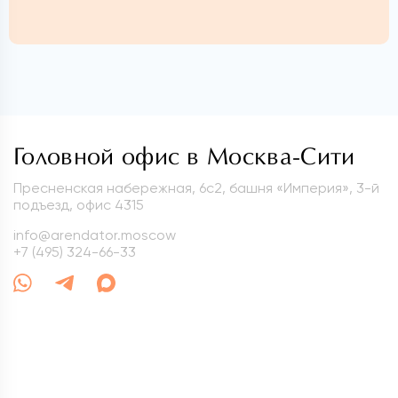
Головной офис в Москва-Сити
Пресненская набережная, 6с2, башня «Империя», 3-й
подъезд, офис 4315
info@arendator.moscow
+7 (495) 324-66-33