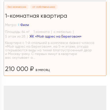
без комиссии
от собственника
1-комнатная квартира
Метро:
Фили
Площадь: 64 м
1 комната
с мебелью
2
5 этаж из 28
ЖК «Мой адрес на Береговом»
Квартира с 1-й спальней в комплексе бизнес-класса
«Мой адрес на Береговом», на 5-м этаже, откуда
открываются виды на тихий благоустроенный двор
и Москву-реку. С первых минут в квартире
вас окутывает а...
210 000 ₽
в месяц