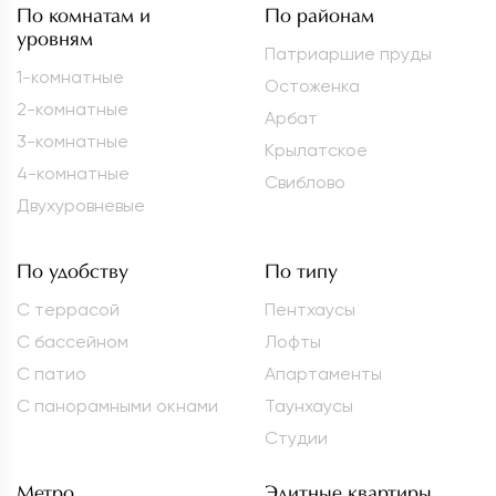
По комнатам и
По районам
уровням
Патриаршие пруды
1-комнатные
Остоженка
2-комнатные
Арбат
3-комнатные
Крылатское
4-комнатные
Свиблово
Двухуровневые
По удобству
По типу
С террасой
Пентхаусы
С бассейном
Лофты
С патио
Апартаменты
С панорамными окнами
Таунхаусы
Студии
Метро
Элитные квартиры