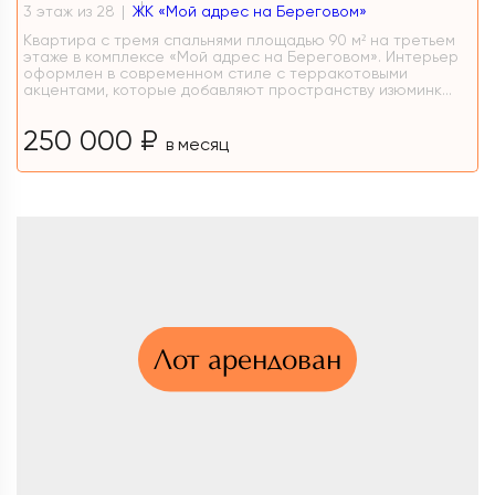
3 этаж из 28
ЖК «Мой адрес на Береговом»
Квартира с тремя спальнями площадью 90 м² на третьем
этаже в комплексе «Мой адрес на Береговом». Интерьер
оформлен в современном стиле с терракотовыми
акцентами, которые добавляют пространству изюминк...
250 000 ₽
в месяц
Лот арендован