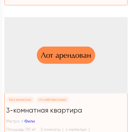
Лот арендован
без комиссии
от собственника
3-комнатная квартира
Метро:
Фили
Площадь: 90 м
3 комнаты
с мебелью
2