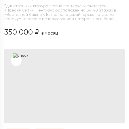
Единственный двухуровневый пентхаус в комплексе
«Пресня Сити». Пентхаус расположен на 39-40 этажах в
«Восточной башне». Выполнена дизайнерская отделка
премиум-класса с использованием натурального бело...
350 000 ₽
в месяц