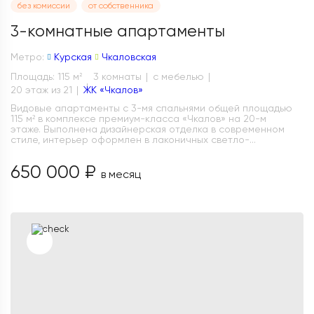
без комиссии
от собственника
3-комнатные апартаменты
Метро:
Курская
Чкаловская
Площадь: 115 м
3 комнаты
с мебелью
2
20 этаж из 21
ЖК «Чкалов»
Видовые апартаменты с 3-мя спальнями общей площадью
115 м² в комплексе премиум-класса «Чкалов» на 20-м
этаже. Выполнена дизайнерская отделка в современном
стиле, интерьер оформлен в лаконичных светло-...
650 000 ₽
в месяц