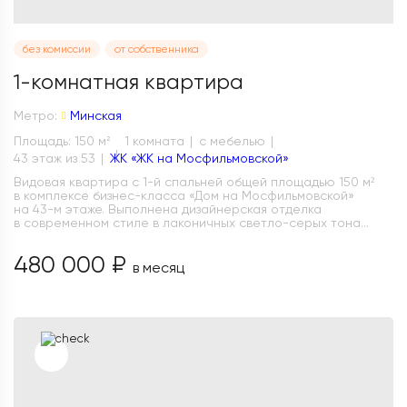
без комиссии
от собственника
1-комнатная квартира
Метро:
Минская
Площадь: 150 м
1 комната
с мебелью
2
43 этаж из 53
ЖК «ЖК на Мосфильмовской»
Видовая квартира с 1-й спальней общей площадью 150 м²
в комплексе бизнес-класса «Дом на Мосфильмовской»
на 43-м этаже. Выполнена дизайнерская отделка
в современном стиле в лаконичных светло-серых тона...
480 000 ₽
в месяц