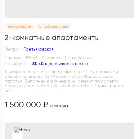
без комиссии
от собственника
2-комнатные апартаменты
Метро:
Третьяковская
Площадь: 165 м
2 комнаты
с мебелью
2
1 этаж из 2
ЖК «Кадашевские палаты»
Двухуровневые лофт-апартаменты с 2-мя спальнями
общей площадью 165 м² в комплексе «Кадашевские
палаты». Выполнен дизайнерский ремонт по проекту
архитектурного бюро Volkov Architectes. В лаконичном
инт...
1 500 000 ₽
в месяц