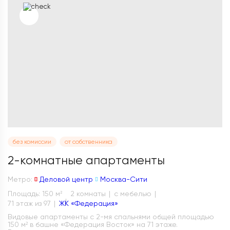
без комиссии
от собственника
2-комнатные апартаменты
Метро:
Деловой центр
Москва-Сити
Площадь: 150 м
2 комнаты
с мебелью
2
71 этаж из 97
ЖК «Федерация»
Видовые апартаменты с 2-мя спальнями общей площадью
150 м² в башне «Федерация Восток» на 71 этаже.