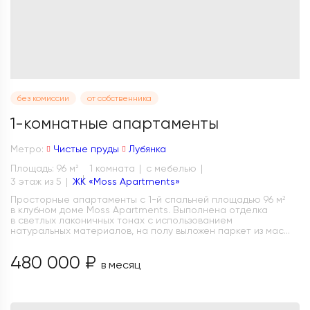
без комиссии
от собственника
1-комнатные апартаменты
Метро:
Чистые пруды
Лубянка
Площадь: 96 м
1 комната
с мебелью
2
3 этаж из 5
ЖК «Moss Apartments»
Просторные апартаменты с 1-й спальней площадью 96 м²
в клубном доме Moss Apartments. Выполнена отделка
в светлых лаконичных тонах с использованием
натуральных материалов, на полу выложен паркет из мас...
480 000 ₽
в месяц