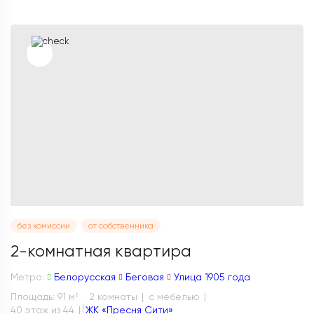
без комиссии
от собственника
2-комнатная квартира
Метро:
Белорусская
Беговая
Улица 1905 года
Площадь: 91 м
2 комнаты
с мебелью
2
40 этаж из 44
ЖК «Пресня Сити»