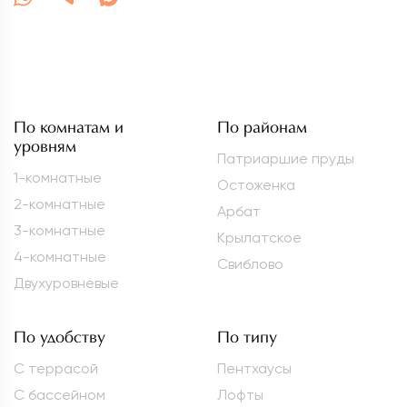
По комнатам и
По районам
уровням
Патриаршие пруды
1-комнатные
Остоженка
2-комнатные
Арбат
3-комнатные
Крылатское
4-комнатные
Свиблово
Двухуровневые
По удобству
По типу
С террасой
Пентхаусы
С бассейном
Лофты