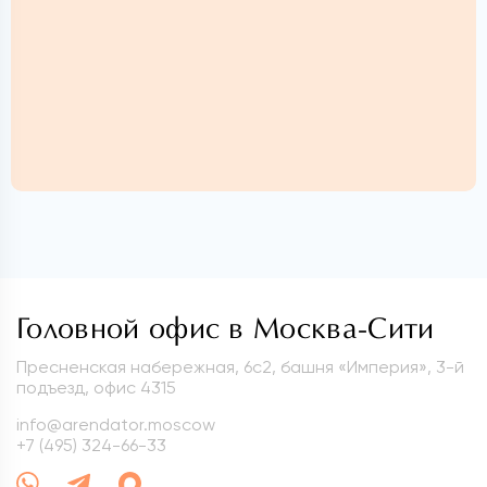
Головной офис в Москва-Сити
Пресненская набережная, 6с2, башня «Империя», 3-й
подъезд, офис 4315
info@arendator.moscow
+7 (495) 324-66-33