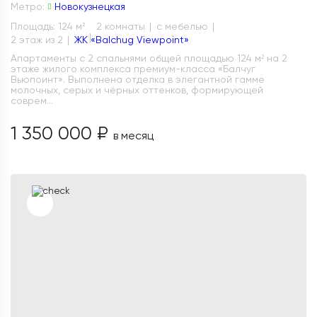
Метро:
Новокузнецкая
Площадь: 124 м
2 комнаты
с мебелью
2
2 этаж из 2
ЖК «Balchug Viewpoint»
Апартаменты с 2 спальнями общей площадью 124 м² на 2
этаже жилого комплекса премиум-класса «Балчуг
Вьюпоинт». Выполнена отделка в элегантной гамме
молочных, серых и чёрных оттенков, формирующей
соврем...
1 350 000 ₽
в месяц