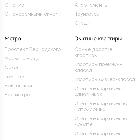
С патио
Апартаменты
С панорамными окнами
Таунхаусы
Студии
Метро
Элитные квартиры
Проспект Вернадского
Самые дорогие
квартиры
Марьина Роща
Квартиры премиум-
Сокол
класса
Раменки
Квартиры бизнес-класса
Войковская
Элитные квартиры в
хамовниках
Все метро
Элитные квартиры на
Патриарших
Элитные квартиры на
Арбате
Элитные квартиры