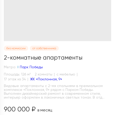
без комиссии
от собственника
2-комнатные апартаменты
Метро:
Парк Победы
Площадь: 126 м
2 комнаты
с мебелью
2
17 этаж из 34
ЖК «Поклонная, 9»
Видовые апартаменты с 2-мя спальнями в премиальном
комплексе «Поклонная, 9» рядом с Парком Победы.
Выполнен дизайнерский ремонт в современном стиле,
интерьер оформлен в лаконичных светлых тонах. В отд...
900 000 ₽
в месяц