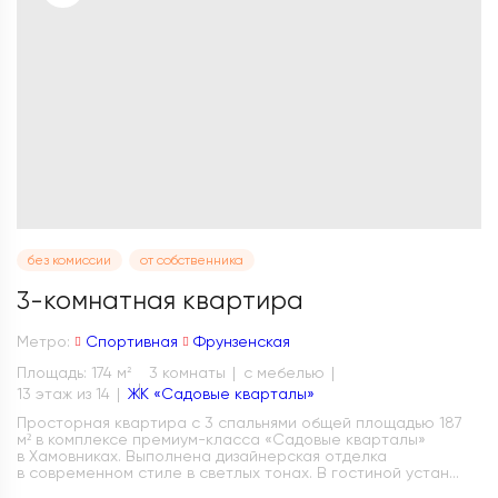
без комиссии
от собственника
3-комнатная квартира
Метро:
Спортивная
Фрунзенская
Площадь: 174 м
3 комнаты
с мебелью
2
13 этаж из 14
ЖК «Садовые кварталы»
Просторная квартира с 3 спальнями общей площадью 187
м² в комплексе премиум-класса «Садовые кварталы»
в Хамовниках. Выполнена дизайнерская отделка
в современном стиле в светлых тонах. В гостиной устан...