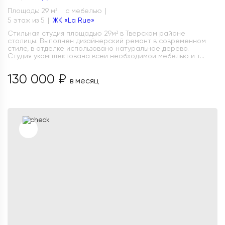
Площадь: 29 м
с мебелью
2
5 этаж из 5
ЖК «La Rue»
Стильная студия площадью 29м² в Тверском районе
столицы. Выполнен дизайнерский ремонт в современном
стиле, в отделке использовано натуральное дерево.
Студия укомплектована всей необходимой мебелью и т...
130 000 ₽
в месяц