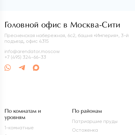
Головной офис в Москва-Сити
Пресненская набережная, 6с2, башня «Империя», 3-й
подъезд, офис 4315
info@arendator.moscow
+7 (495) 324-66-33
По комнатам и
По районам
уровням
Патриаршие пруды
1-комнатные
Остоженка