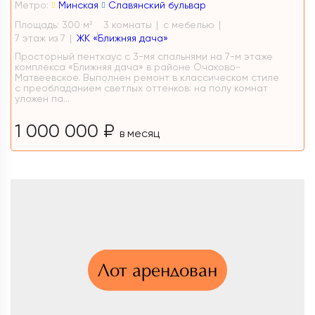
Метро:
Минская
Славянский бульвар
Площадь: 300 м
3 комнаты
с мебелью
2
7 этаж из 7
ЖК «Ближняя дача»
Просторный пентхаус с 3-мя спальнями на 7-м этаже
комплекса «Ближняя дача» в районе Очаково-
Матвеевское. Выполнен ремонт в классическом стиле
с преобладанием светлых оттенков: на полу комнат
уложен па...
1 000 000 ₽
в месяц
Лот арендован