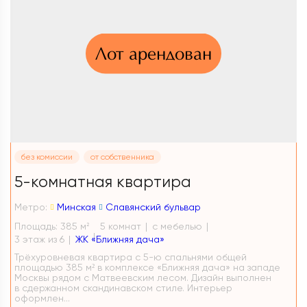
Лот арендован
без комиссии
от собственника
5-комнатная квартира
Метро:
Минская
Славянский бульвар
Площадь: 385 м
5 комнат
с мебелью
2
3 этаж из 6
ЖК «Ближняя дача»
Трёхуровневая квартира с 5-ю спальнями общей
площадью 385 м² в комплексе «Ближняя дача» на западе
Москвы рядом с Матвеевским лесом. Дизайн выполнен
в сдержанном скандинавском стиле. Интерьер
оформлен...