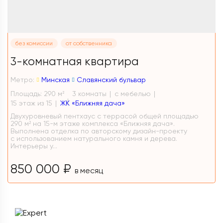
без комиссии
от собственника
3-комнатная квартира
Метро:
Минская
Славянский бульвар
Площадь: 290 м
3 комнаты
с мебелью
2
15 этаж из 15
ЖК «Ближняя дача»
Двухуровневый пентхаус с террасой общей площадью
290 м² на 15-м этаже комплекса «Ближняя дача».
Выполнена отделка по авторскому дизайн-проекту
с использованием натурального камня и дерева.
Интерьеры у...
850 000 ₽
в месяц