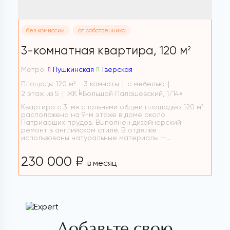
без комиссии
от собственника
3-комнатная квартира,
120 м
2
Метро:
Пушкинская
Тверская
Площадь: 120 м
3 комнаты
с мебелью
2
2 этаж из 5
ЖК «Большой Палашевский, 1/14»
Квартира с 3-мя спальнями общей площадью 120 м²
расположена на 9-м этаже в доме около
Патриарших прудов. Выполнен дизайнерский
ремонт в английском стиле. В отделке
использованы натуральные материалы —...
230 000 ₽
в месяц
Добавьте свою