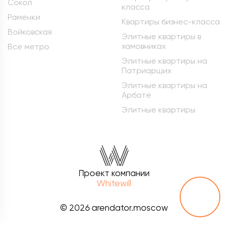
Сокол
класса
Раменки
Квартиры бизнес-класса
Войковская
Элитные квартиры в
хамовниках
Все метро
Элитные квартиры на
Патриарших
Элитные квартиры на
Арбате
Элитные квартиры
Проект компании
Whitewill
© 2026 arendator.moscow