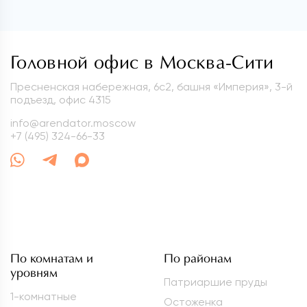
Головной офис в Москва-Сити
Пресненская набережная, 6с2, башня «Империя», 3-й
подъезд, офис 4315
info@arendator.moscow
+7 (495) 324-66-33
По комнатам и
По районам
уровням
Патриаршие пруды
1-комнатные
Остоженка