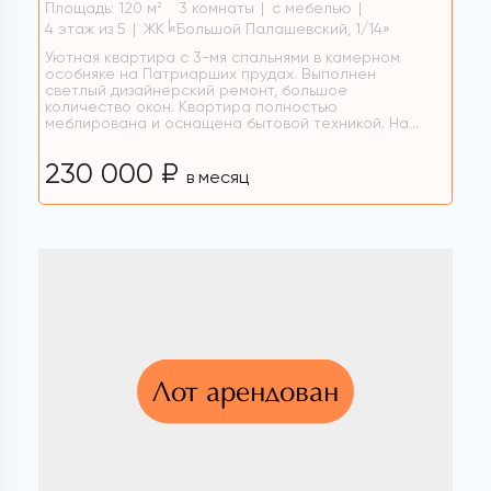
Площадь: 120 м
3 комнаты
с мебелью
2
4 этаж из 5
ЖК «Большой Палашевский, 1/14»
Уютная квартира с 3-мя спальнями в камерном
особняке на Патриарших прудах. Выполнен
светлый дизайнерский ремонт, большое
количество окон. Квартира полностью
меблирована и оснащена бытовой техникой. На...
230 000 ₽
в месяц
Лот арендован