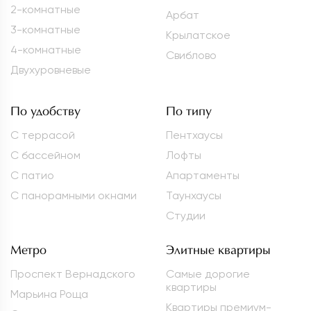
2-комнатные
Арбат
3-комнатные
Крылатское
4-комнатные
Свиблово
Двухуровневые
По удобству
По типу
С террасой
Пентхаусы
С бассейном
Лофты
С патио
Апартаменты
С панорамными окнами
Таунхаусы
Студии
Метро
Элитные квартиры
Проспект Вернадского
Самые дорогие
квартиры
Марьина Роща
Квартиры премиум-