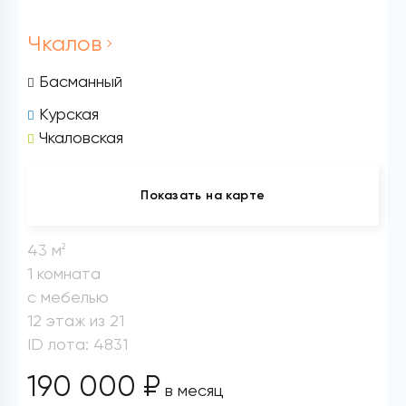
Чкалов
Басманный
Курская
Чкаловская
Показать на карте
43 м
2
1 комната
с мебелью
12 этаж из 21
ID лота: 4831
190 000 ₽
в месяц