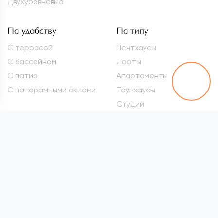
Двухуровневые
По удобству
По типу
С террасой
Пентхаусы
С бассейном
Лофты
С патио
Апартаменты
С панорамными окнами
Таунхаусы
Студии
Метро
Элитные квартиры
Проспект Вернадского
Самые дорогие
квартиры
Марьина Роща
Квартиры премиум-
Сокол
класса
Раменки
Квартиры бизнес-класса
Войковская
Элитные квартиры в
хамовниках
Все метро