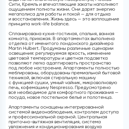
Сити, Кремль и впечатляющие закаты наполняют
ощущением полноты жизни. Они дарят энергию
мегаполиса для работы и покой — для отдыха
и восстановления. Жизнь здесь — это воплощение
принципа work-life balance.
Спланирована кухня-гостиная, спальня, ванная
комната, прихожая. В апартаментах выполнена
отделка от именитого лондонского дизайнера
Martin Hulbert. Продуманы различные сценарии
освещения: регулируемая яркость, изменение
цветовой температуры и цветная подсветка
позволяют легко адаптировать пространство
под любое настроение. Апартаменты полностью
меблированы, оборудованы премиальной бытовой
техникой, включая стиральную машину
с функцией сушки, умный чайник, микроволновую
печь, кофемашину Nespresso. Предусмотрено
всё необходимое для комфортного проживания —
посуда, новое постельное бельё и полотенца.
Апартаменты оснащены интегрированной
системой видеонаблюдения, контролем доступа
и профессиональной охраной. Центральная
приточно-вытяжная вентиляция, система
увлажнения и кондиционирования воздуха