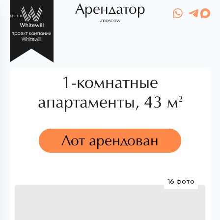
Арендатор
меню
.moscow
1-комнатные
апартаменты,
43 м
2
Лот арендован
16 фото