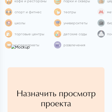
кафе и рестораны
парки и скверы
це
спорт и фитнес
театры
ме
школы
университеты
би
торговые центры
детские сады
по
супермаркеты
развлечения
Назначить просмотр
проекта