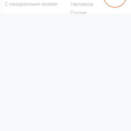
С панорамными окнами
Таунхаусы
Студии
Метро
Элитные квартиры
Проспект Вернадского
Самые дорогие
квартиры
Марьина Роща
Квартиры премиум-
Сокол
класса
Раменки
Квартиры бизнес-класса
Войковская
Элитные квартиры в
хамовниках
Все метро
Элитные квартиры на
Патриарших
Элитные квартиры на
Арбате
Элитные квартиры