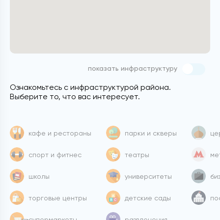
показать инфраструктуру
Ознакомьтесь с инфраструктурой района.
Выберите то, что вас интересует.
кафе и рестораны
парки и скверы
це
спорт и фитнес
театры
ме
школы
университеты
би
торговые центры
детские сады
по
супермаркеты
развлечения