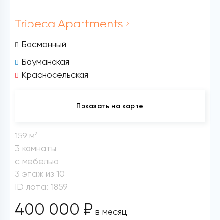
Tribeca Apartments
Басманный
Бауманская
Красносельская
Показать на карте
159 м
2
3 комнаты
с мебелью
3 этаж из 10
ID лота: 1859
400 000 ₽
в месяц