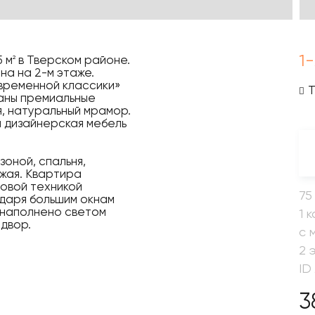
1
5 м
в Тверском районе.
2
а на 2-м этаже.
временной классики»
Т
ваны премиальные
, натуральный мрамор.
дизайнерская мебель
оной, спальня,
ожая. Квартира
овой техникой
75
одаря большим окнам
 наполнено светом
1 
 двор.
с 
2 
ID
3