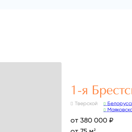
1-я Брестс
Тверской
Белорусс
Маяковск
от 380 000 ₽
от 75 м
2