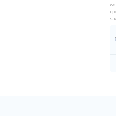
бе
пр
сч