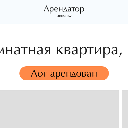
Арендатор
.moscow
мнатная квартира,
Лот арендован