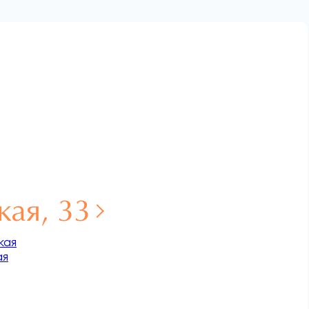
кая, 33
кая
ая