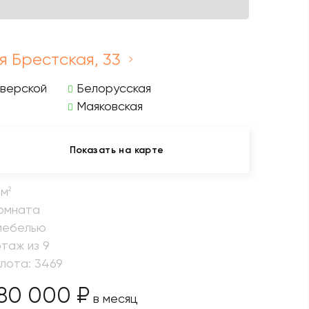
-я Брестская, 33
верской
Белорусская
Маяковская
Показать на карте
 м
2
комната
мебелью
этаж из 9
 лота: 3469
80 000 ₽
в месяц