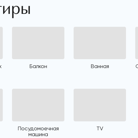
тиры
х
Балкон
Ванная
Посудомоечная
TV
машина