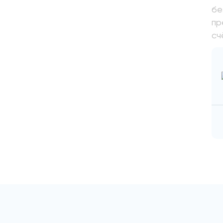
бе
пр
сч