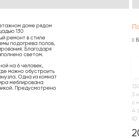
-этажном доме рядом
П
щадью 130
ый ремонт в стиле
емы подогрева полов,
ирования. Благодаря
аполнено светом.
ной на 6 человек,
 где можно обустроить
анузла. Одна из комнат
тира меблирована
13
никой. Предусмотрено
3 
с 
4 
ID
2