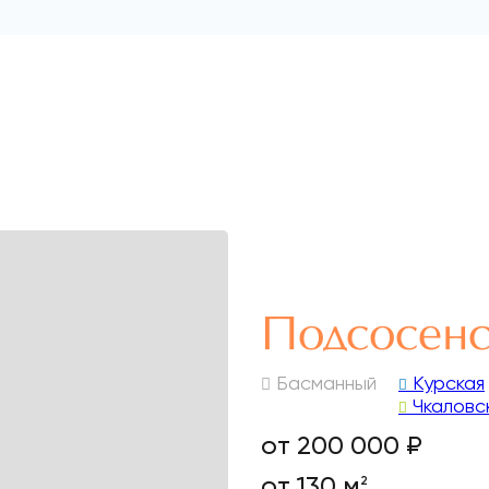
Подсосенс
Басманный
Курская
Чкаловс
от 200 000 ₽
от 130 м
2