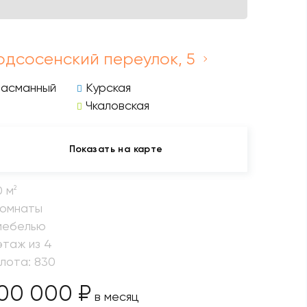
одсосенский переулок, 5
Басманный
Курская
Чкаловская
Показать на карте
0 м
2
комнаты
мебелью
этаж из 4
 лота: 830
00 000 ₽
в месяц