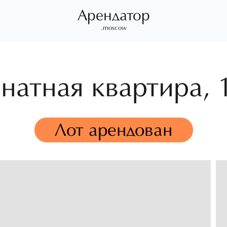
Арендатор
.moscow
натная квартира,
Лот арендован