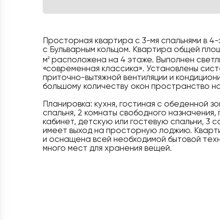
Просторная квартира с 3-мя спальнями в 4
с Бульварным кольцом. Квартира общей пло
м
расположена на 4 этаже. Выполнен светл
2
«современная классика». Установлены сист
приточно-вытяжной вентиляции и кондицион
большому количеству окон пространство н
Планировка: кухня, гостиная с обеденной зо
спальня, 2 комнаты свободного назначения,
кабинет, детскую или гостевую спальни, 3 с
имеет выход на просторную лоджию. Квар
и оснащена всей необходимой бытовой тех
много мест для хранения вещей.