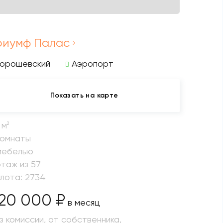
риумф Палас
Хорошёвский
Аэропорт
Показать на карте
 м
2
комнаты
мебелью
этаж из 57
 лота: 2734
20 000 ₽
в месяц
з комиссии, от собственника,