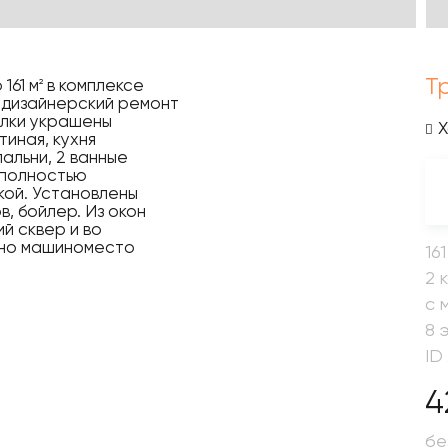
Т
161 м
в комплексе
2
 дизайнерский ремонт
олки украшены
иная, кухня
пальни, 2 ванные
 полностью
кой. Установлены
, бойлер. Из окон
й сквер и во
ено машиноместо
161
2 
с 
8 
ID
4
бе