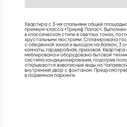
Квартира с 3-мя спальнями общей площадью 
премиум-класса «Триумф Палас». Выполнен
в классическом стиле в светлых тонах, пот
хрустальными люстрами. Спланирована гост
с обеденной зоной и выходом на балкон, 3 с
комнаты, гардеробная, прихожая. Квартира
меблирована и оборудована бытовой техни
система кондиционирования, подогрев полов
открываются живописные виды на Чапаевски
внутренний двор с фонтаном. Предусмотр
в подземном паркинге.