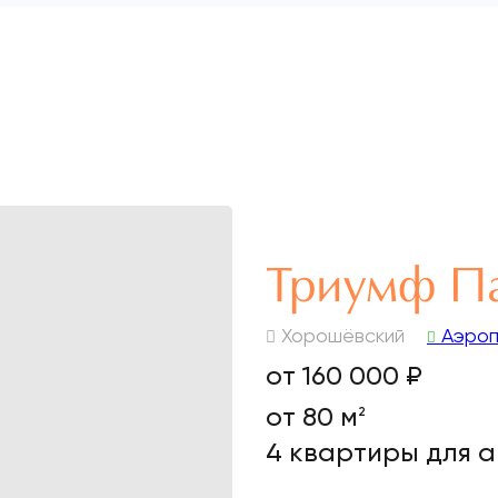
Триумф П
Хорошёвский
Аэро
от 160 000 ₽
от 80 м
2
4 квартиры для 