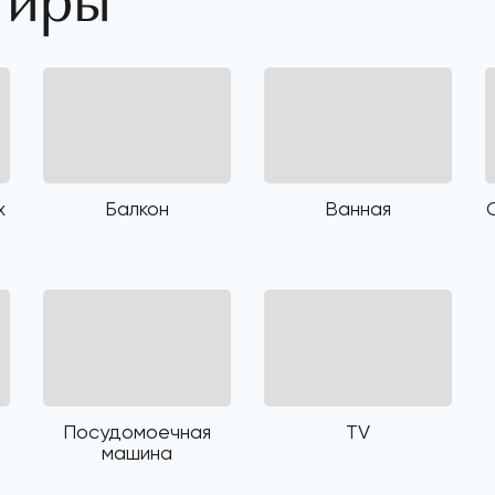
тиры
х
Балкон
Ванная
Посудомоечная
TV
машина