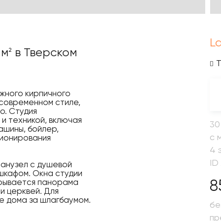
L
 м
в Тверском
2
Т
жного кирпичного
 современном стиле,
о. Студия
и техникой, включая
30
ашины, бойлер,
с 
ционирования
4 
ID
санузел с душевой
шкафом. Окна студии
8
крывается панорама
и церквей. Для
е дома за шлагбаумом.
бе
пр