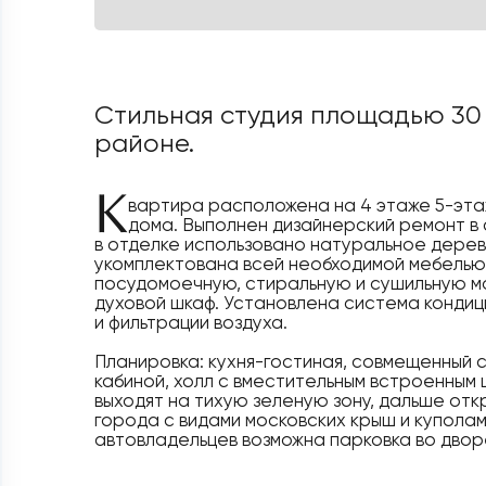
Стильная студия площадью 30
районе.
К
вартира расположена на 4 этаже 5-эта
дома. Выполнен дизайнерский ремонт в
в отделке использовано натуральное дерев
укомплектована всей необходимой мебелью 
посудомоечную, стиральную и сушильную м
духовой шкаф. Установлена система конди
и фильтрации воздуха.
Планировка: кухня-гостиная, совмещенный 
кабиной, холл с вместительным встроенным 
выходят на тихую зеленую зону, дальше от
города с видами московских крыш и куполам
автовладельцев возможна парковка во двор