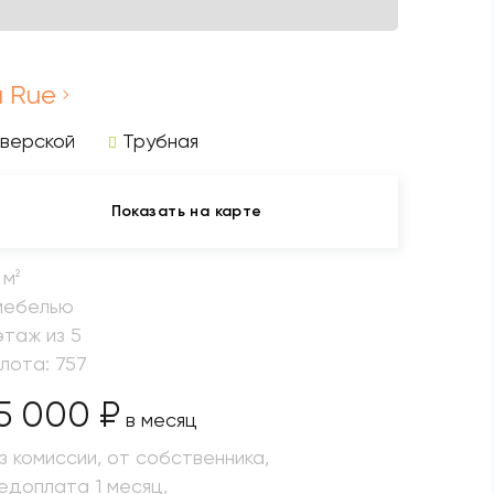
a Rue
верской
Трубная
Показать на карте
 м
2
мебелью
этаж из 5
 лота: 757
5 000 ₽
в месяц
з комиссии, от собственника,
едоплата 1 месяц,