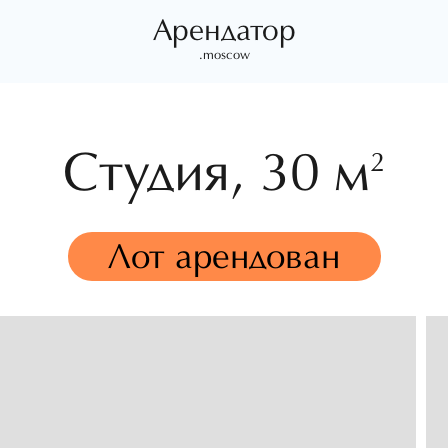
Арендатор
.moscow
Студия,
30 м
2
Лот арендован