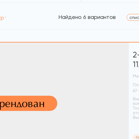
Найдено
6 вариантов
тр
спи
2
1
Ме
Пл
Ви
арендован
ко
To
эт
Вы
б