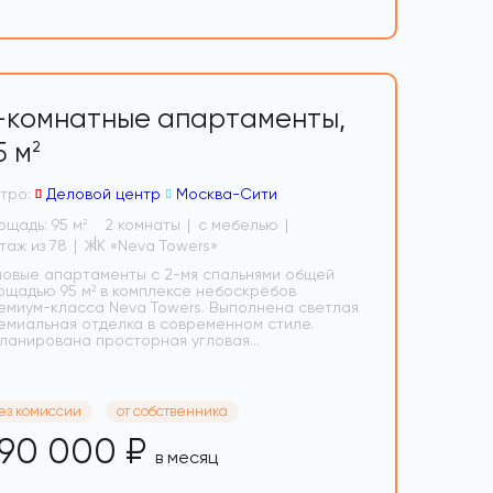
-комнатные апартаменты,
5 м
2
тро:
Деловой центр
Москва-Сити
ощадь: 95 м
2 комнаты
с мебелью
2
7 этаж из 78
ЖК «Neva Towers»
ловые апартаменты с 2-мя спальнями общей
ощадью 95 м² в комплексе небоскрёбов
емиум-класса Neva Towers. Выполнена светлая
емиальная отделка в современном стиле.
ланирована просторная угловая...
ез комиссии
от собственника
90 000 ₽
в месяц