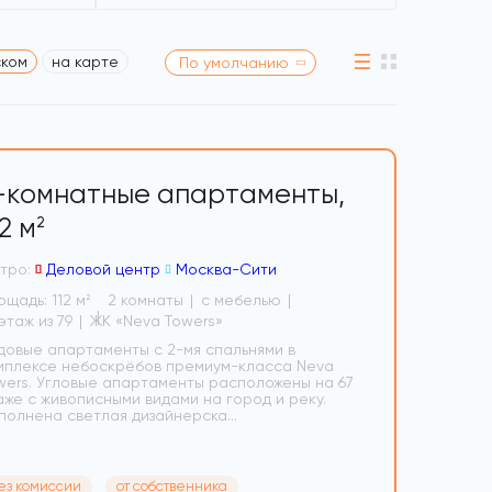
ском
на карте
По умолчанию
-комнатные апартаменты,
12 м
2
тро:
Деловой центр
Москва-Сити
ощадь: 112 м
2 комнаты
с мебелью
2
67 этаж из 79
ЖК «Neva Towers»
довые апартаменты с 2-мя спальнями в
мплексе небоскрёбов премиум-класса Neva
wers. Угловые апартаменты расположены на 67
аже с живописными видами на город и реку.
полнена светлая дизайнерска...
ез комиссии
от собственника