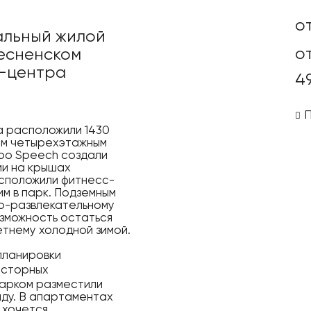
о
альный жилой
о
ресненском
с-центра
4
а расположили 1430
ым четырехэтажным
ро Speech создали
ми на крышах
асположили фитнесс-
м в парк. Подземным
во-развлекательному
озможность остаться
етнему холодной зимой.
планировки
осторных
 парком разместили
нду. В апартаментах
е хочется