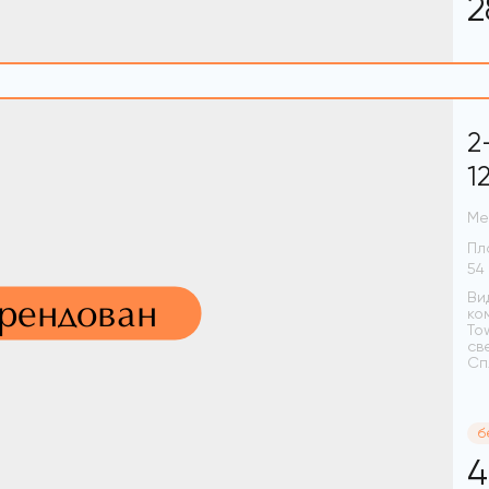
2
2
1
Ме
Пл
Ви
арендован
ко
To
св
Сп
б
4