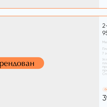
2
9
Ме
Пл
Уг
арендован
пл
пр
пр
Сп
б
3