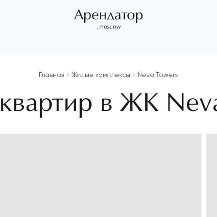
Арендатор
.moscow
Главная
Жилые комплексы
Neva Towers
квартир в ЖК Nev