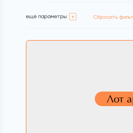
ещё параметры
+
Сбросить филь
Лот 