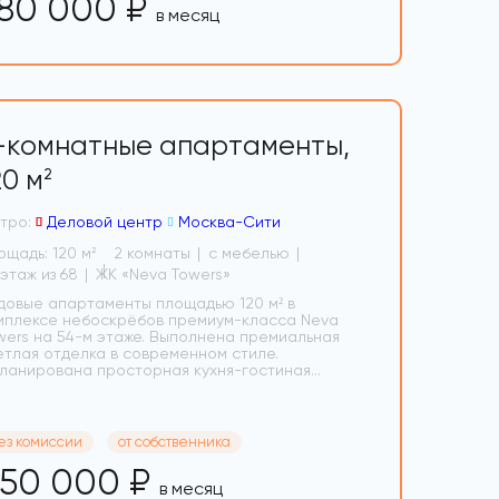
80 000 ₽
в месяц
-комнатные апартаменты,
20 м
2
тро:
Деловой центр
Москва-Сити
ощадь: 120 м
2 комнаты
с мебелью
2
54 этаж из 68
ЖК «Neva Towers»
довые апартаменты площадью 120 м² в
мплексе небоскрёбов премиум-класса Neva
wers на 54-м этаже. Выполнена премиальная
етлая отделка в современном стиле.
ланирована просторная кухня-гостиная...
ез комиссии
от собственника
50 000 ₽
в месяц