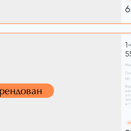
6
1
5
Ме
Пл
Ви
арендован
не
эт
ап
и 
б