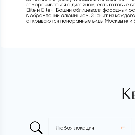
заморачиваться с дизайном, есть готовые в
Elite и Elite+. Башни облицевали фасадным 
в обрамлении алюминием. Значит из каждог
открываются панорамные виды Москвы или 
К
Любая локация