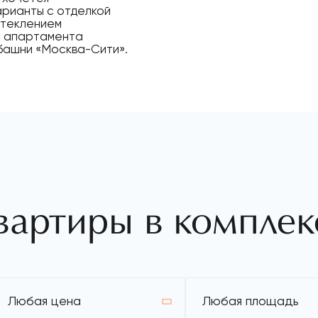
арианты с отделкой
остеклением
о апартамента
башни «Москва-Сити».
вартиры в комплек
Любая цена
Любая площадь