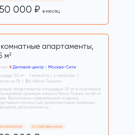
50 000 ₽
в месяц
-комнатные апартаменты,
5 м
2
тро:
Деловой центр
Москва-Сити
ощадь: 55 м
1 комната
с мебелью
2
66 этаж из 78
ЖК «Neva Towers»
довые апартаменты площадью 55 м² в комплексе
боскрёбов премиум-класса Neva Towers на 66-м
аже. Выполнена современная отделка,
артамент полностью укомплектован мебелью
техникой, встроенная ку...
ез комиссии
от собственника