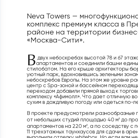
Neva Towers — многофункцион
комплекс премиум класса в П
районе на территории бизне
«Москва-Сити».
В
двух небоскребах высотой 78 и 67 этаж
апартаментов и соединили башни един
стилобатом. На его крыше архитекторы бю
уютный парк, вдохновившись зелеными зона
небоскребов Европы. На этом же уровне р
центр с Spa-зоной и бассейном переходящи
переходом добавили прямой выход к торго
комплексу «Афимолл». Что дает отличную в
сухим в дождливую погоду или одеться по-л
В проекте предусмотрели разнообразные 
от небольших студий площадью 40 м
до пр
2
апартаментов на 220 м
, а по соседству с
2
11 трехэтажных таунхаусов для сдачи в аре
выполнили отделку whitebox. Но если вам н