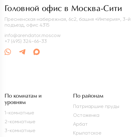
Головной офис в Москва-Сити
Пресненская набережная, 6с2, башня «Империя», 3-й
подъезд, офис 4315
info@arendator.moscow
+7 (495) 324-66-33
По комнатам и
По районам
уровням
Патриаршие пруды
1-комнатные
Остоженка
2-комнатные
Арбат
3-комнатные
Крылатское