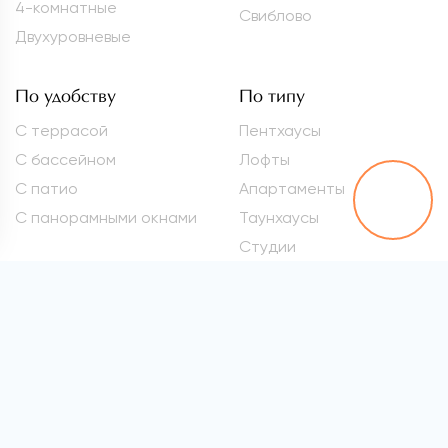
4-комнатные
Свиблово
Двухуровневые
По удобству
По типу
С террасой
Пентхаусы
С бассейном
Лофты
С патио
Апартаменты
С панорамными окнами
Таунхаусы
Студии
Метро
Элитные квартиры
Проспект Вернадского
Самые дорогие
квартиры
Марьина Роща
Квартиры премиум-
Сокол
класса
Раменки
Квартиры бизнес-класса
Войковская