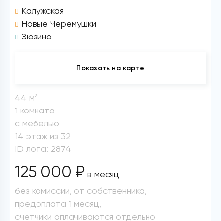
Калужская
Новые Черемушки
Зюзино
Показать на карте
44 м
2
1 комната
с мебелью
14 этаж из 32
ID лота: 2874
125 000 ₽
в месяц
без комиссии, от собственника,
предоплата 1 месяц,
счётчики оплачиваются отдельно