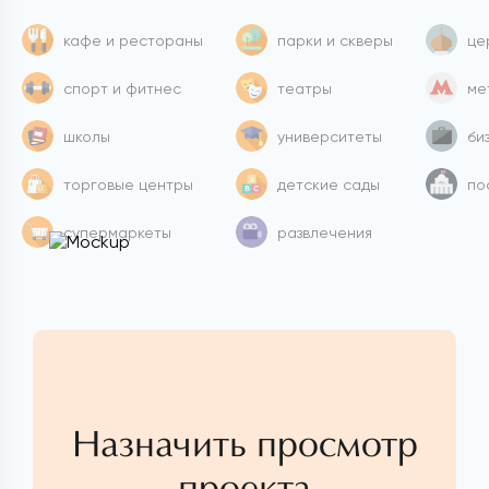
кафе и рестораны
парки и скверы
це
спорт и фитнес
театры
ме
школы
университеты
би
торговые центры
детские сады
по
супермаркеты
развлечения
Назначить просмотр
проекта