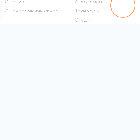
С патио
Апартаменты
С панорамными окнами
Таунхаусы
Студии
Метро
Элитные квартиры
Проспект Вернадского
Самые дорогие
квартиры
Марьина Роща
Квартиры премиум-
Сокол
класса
Раменки
Квартиры бизнес-класса
Войковская
Элитные квартиры в
хамовниках
Все метро
Элитные квартиры на
Патриарших
Элитные квартиры на
Арбате
Элитные квартиры