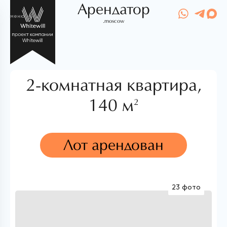
Арендатор
меню
.moscow
2-комнатная квартира,
140 м
2
Лот арендован
23 фото