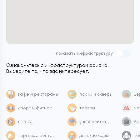
показать инфраструктуру
Ознакомьтесь с инфраструктурой района.
Выберите то, что вас интересует.
кафе и рестораны
парки и скверы
це
спорт и фитнес
театры
ме
школы
университеты
би
торговые центры
детские сады
по