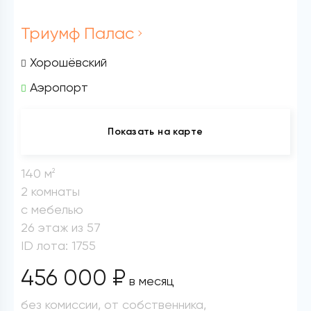
Триумф Палас
Хорошёвский
Аэропорт
Показать на карте
140 м
2
2 комнаты
с мебелью
26 этаж из 57
ID лота: 1755
456 000 ₽
в месяц
без комиссии, от собственника,