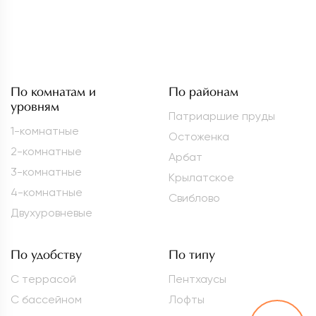
По комнатам и
По районам
уровням
Патриаршие пруды
1-комнатные
Остоженка
2-комнатные
Арбат
3-комнатные
Крылатское
4-комнатные
Свиблово
Двухуровневые
По удобству
По типу
С террасой
Пентхаусы
С бассейном
Лофты