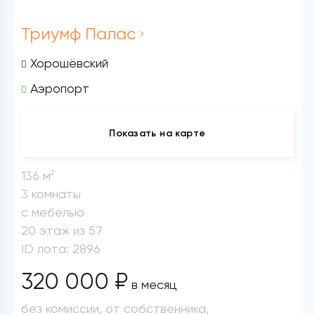
Триумф Палас
Хорошёвский
Аэропорт
Показать на карте
136 м
2
3 комнаты
с мебелью
20 этаж из 57
ID лота: 2896
320 000 ₽
в месяц
без комиссии, от собственника,