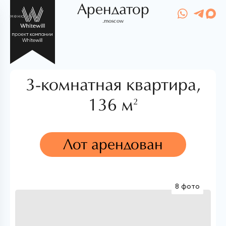
Арендатор
меню
.moscow
3-комнатная квартира,
136 м
2
Лот арендован
8 фото