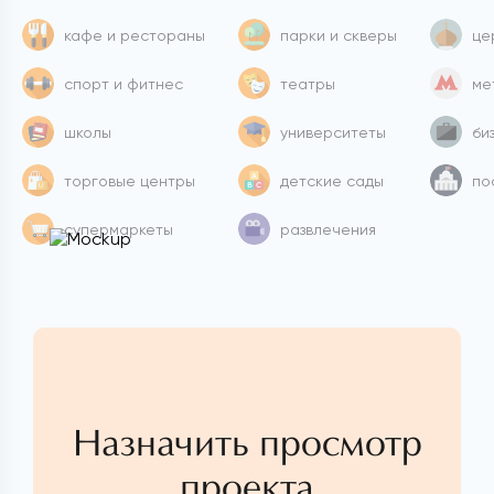
кафе и рестораны
парки и скверы
це
спорт и фитнес
театры
ме
школы
университеты
би
торговые центры
детские сады
по
супермаркеты
развлечения
Назначить просмотр
проекта