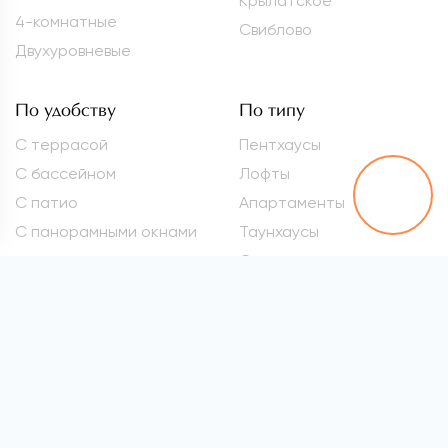
Крылатское
4-комнатные
Свиблово
Двухуровневые
По удобству
По типу
С террасой
Пентхаусы
С бассейном
Лофты
С патио
Апартаменты
С панорамными окнами
Таунхаусы
Студии
Метро
Элитные квартиры
Проспект Вернадского
Самые дорогие
квартиры
Марьина Роща
Квартиры премиум-
Сокол
класса
Раменки
Квартиры бизнес-класса