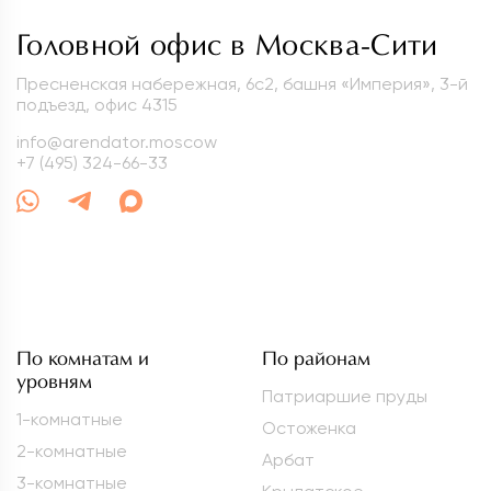
Головной офис в Москва-Сити
Пресненская набережная, 6с2, башня «Империя», 3-й
подъезд, офис 4315
info@arendator.moscow
+7 (495) 324-66-33
По комнатам и
По районам
уровням
Патриаршие пруды
1-комнатные
Остоженка
2-комнатные
Арбат
3-комнатные