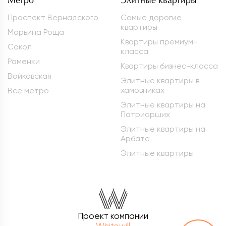
Метро
Элитные квартиры
Проспект Вернадского
Самые дорогие
квартиры
Марьина Роща
Квартиры премиум-
Сокол
класса
Раменки
Квартиры бизнес-класса
Войковская
Элитные квартиры в
хамовниках
Все метро
Элитные квартиры на
Патриарших
Элитные квартиры на
Арбате
Элитные квартиры
Проект компании
Whitewill