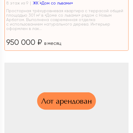
8 этаж из 9
ЖК «Дом со львами»
Просторная трёхуровневая квартира с террасой общей
площадью 301 м² в «Доме со львами» рядом с Новым
Арбатом. Выполнена современная отделка
с использованием натурального дерева. Интерьер
оформлен в лак...
950 000 ₽
в месяц
Лот арендован