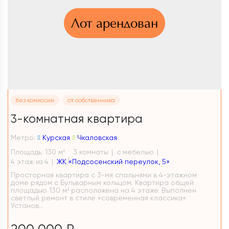
Лот арендован
без комиссии
от собственника
3-комнатная квартира
Метро:
Курская
Чкаловская
Площадь: 130 м
3 комнаты
с мебелью
2
4 этаж из 4
ЖК «Подсосенский переулок, 5»
Просторная квартира с 3-мя спальнями в 4-этажном
доме рядом с Бульварным кольцом. Квартира общей
площадью 130 м² расположена на 4 этаже. Выполнен
светлый ремонт в стиле «современная классика».
Установ...
200 000 ₽