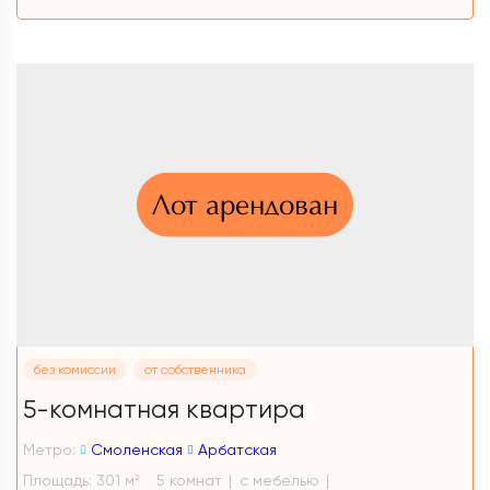
Лот арендован
без комиссии
от собственника
5-комнатная квартира
Метро:
Смоленская
Арбатская
Площадь: 301 м
5 комнат
с мебелью
2