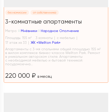
без комиссии
от собственника
3-комнатные апартаменты
Метро:
Мнёвники
Народное Ополчение
Площадь: 155 м
3 комнаты
с мебелью
2
17 этаж из 33
ЖК «Wellton Park»
Апартаменты с 3-мя спальнями общей площадью 155 м²
в жилом комплексе бизнес-класса Wellton Park. Ремонт
в уникальном авторском стиле. Апартаменты
с необходимой мебелью и бытовой техникой:
посудомоечна...
220 000 ₽
в месяц