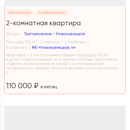
без комиссии
от собственника
2-комнатная квартира
Метро:
Третьяковская
Новокузнецкая
Площадь: 82 м
2 комнаты
с мебелью
2
6 этаж из 6
ЖК «Новокузнецкая, 4»
Квартира с 2-мя спальнями общей площадью 82 м²
в доме «Новокузнецкая, 4» в центре Москвы. Выполнена
отделка в классическом стиле с использованием
натурального дерева. На полу выложен штучный паркет
с ...
110 000 ₽
в месяц