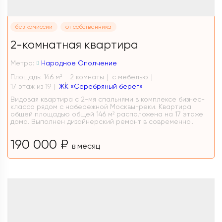
без комиссии
от собственника
2-комнатная квартира
Метро:
Народное Ополчение
Площадь: 146 м
2 комнаты
с мебелью
2
17 этаж из 19
ЖК «Серебряный берег»
Видовая квартира с 2-мя спальнями в комплексе бизнес-
класса рядом с набережной Москвы-реки. Квартира
общей площадью общей 146 м² расположена на 17 этаже
дома. Выполнен дизайнерский ремонт в современно...
190 000 ₽
в месяц