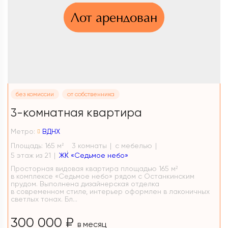
Лот арендован
без комиссии
от собственника
3-комнатная квартира
Метро:
ВДНХ
Площадь: 165 м
3 комнаты
с мебелью
2
5 этаж из 21
ЖК «Седьмое небо»
Просторная видовая квартира площадью 165 м²
в комплексе «Седьмое небо» рядом с Останкинским
прудом. Выполнена дизайнерская отделка
в современном стиле, интерьер оформлен в лаконичных
светлых тонах. Бл...
300 000 ₽
в месяц