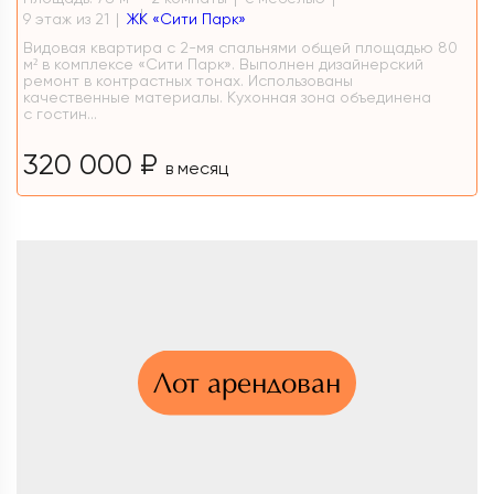
9 этаж из 21
ЖК «Сити Парк»
Видовая квартира с 2-мя спальнями общей площадью 80
м² в комплексе «Сити Парк». Выполнен дизайнерский
ремонт в контрастных тонах. Использованы
качественные материалы. Кухонная зона объединена
с гостин...
320 000 ₽
в месяц
Лот арендован