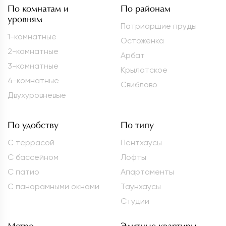
По комнатам и
По районам
уровням
Патриаршие пруды
1-комнатные
Остоженка
2-комнатные
Арбат
3-комнатные
Крылатское
4-комнатные
Свиблово
Двухуровневые
По удобству
По типу
С террасой
Пентхаусы
С бассейном
Лофты
С патио
Апартаменты
С панорамными окнами
Таунхаусы
Студии