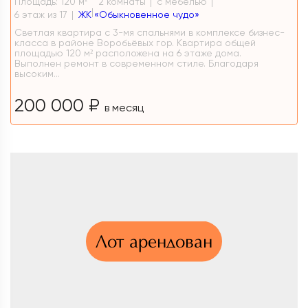
Площадь: 120 м
2 комнаты
с мебелью
2
6 этаж из 17
ЖК «Обыкновенное чудо»
Светлая квартира с 3-мя спальнями в комплексе бизнес-
класса в районе Воробьёвых гор. Квартира общей
площадью 120 м² расположена на 6 этаже дома.
Выполнен ремонт в современном стиле. Благодаря
высоким...
200 000 ₽
в месяц
Лот арендован