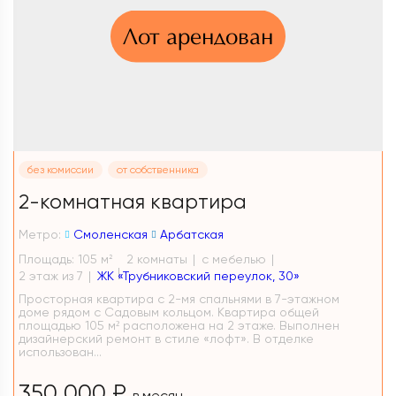
Лот арендован
без комиссии
от собственника
2-комнатная квартира
Метро:
Смоленская
Арбатская
Площадь: 105 м
2 комнаты
с мебелью
2
2 этаж из 7
ЖК «Трубниковский переулок, 30»
Просторная квартира с 2-мя спальнями в 7-этажном
доме рядом с Садовым кольцом. Квартира общей
площадью 105 м² расположена на 2 этаже. Выполнен
дизайнерский ремонт в стиле «лофт». В отделке
использован...
350 000 ₽
в месяц