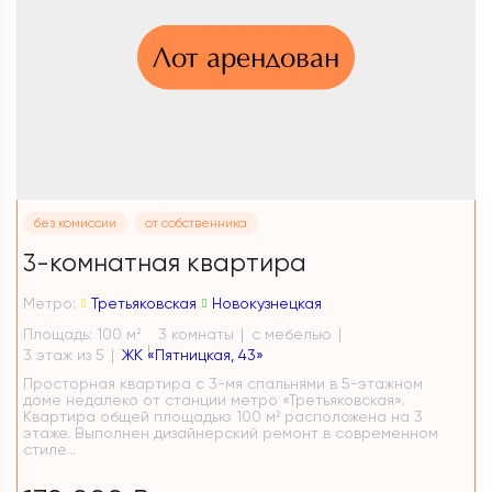
Лот арендован
без комиссии
от собственника
3-комнатная квартира
Метро:
Третьяковская
Новокузнецкая
Площадь: 100 м
3 комнаты
с мебелью
2
3 этаж из 5
ЖК «Пятницкая, 43»
Просторная квартира с 3-мя спальнями в 5-этажном
доме недалеко от станции метро «Третьяковская».
Квартира общей площадью 100 м² расположена на 3
этаже. Выполнен дизайнерский ремонт в современном
стиле...