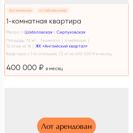
без комиссии
от собственника
1-комнатная квартира
Метро:
Шаболовская
Серпуховская
Площадь: 72 м
1 комната
с мебелью
2
12 этаж из 16
ЖК «Английский квартал»
Квартира с 1-й спальней, 72 м² за 400 000 ₽ в месяц
400 000 ₽
в месяц
Лот арендован