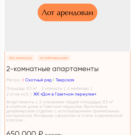
Лот арендован
без комиссии
от собственника
2-комнатные апартаменты
Метро:
Охотный ряд
Тверская
Площадь: 83 м
2 комнаты
с мебелью
2
2 этаж из 5
ЖК «Дом в Газетном переулке»
Апартаменты с 2 спальнями общей площадью 83 м²
в клубном доме в Газетном переулке. Выполнена
дизайнерская отделка с использованием премиальных
материалов. Интерьер оформлен в стиле современной
классик...
650 000 ₽
в месяц