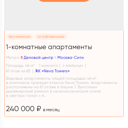
без комиссии
от собственника
1-комнатные апартаменты
Метро:
Деловой центр
Москва-Сити
Площадь: 46 м
1 комната
с мебелью
2
61 этаж из 68
ЖК «Neva Towers»
Видовые апартаменты общей площадью 46 м²
в комплексе премиум-класса Neva Towers. Апартаменты
расположены на 61 этаже в башне 1. Выполнен
дизайнерский ремонт в неоклассическом стиле
в светлых тонах с я...
240 000 ₽
в месяц