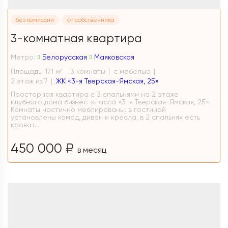
без комиссии
от собственника
3-комнатная квартира
Метро:
Белорусская
Маяковская
Площадь: 171 м
3 комнаты
с мебелью
2
2 этаж из 7
ЖК «3-я Тверская-Ямская, 25»
Просторная квартира с 3 спальнями на 2 этаже
клубного дома бизнес-класса «3-я Тверская-Ямская, 25».
Комнаты частично меблированы: в гостиной
установлены комод, диван и кресла, в 2 спальнях есть
кроват...
450 000 ₽
в месяц