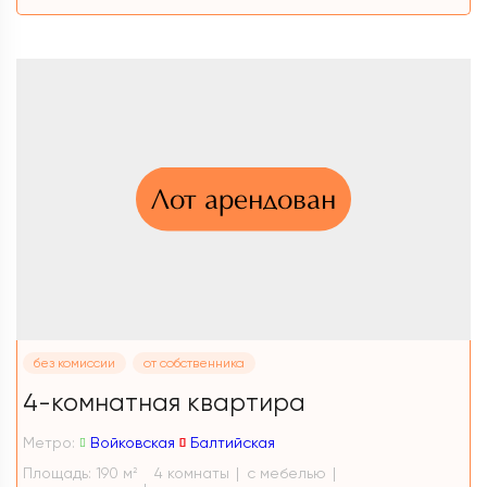
Лот арендован
без комиссии
от собственника
4-комнатная квартира
Метро:
Войковская
Балтийская
Площадь: 190 м
4 комнаты
с мебелью
2