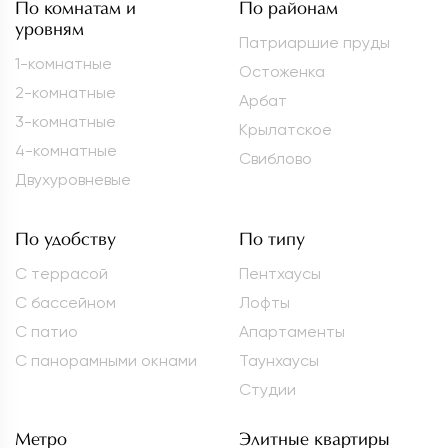
По комнатам и
По районам
уровням
Патриаршие пруды
1-комнатные
Остоженка
2-комнатные
Арбат
3-комнатные
Крылатское
4-комнатные
Свиблово
Двухуровневые
По удобству
По типу
С террасой
Пентхаусы
С бассейном
Лофты
С патио
Апартаменты
С панорамными окнами
Таунхаусы
Студии
Метро
Элитные квартиры