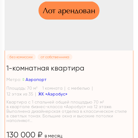
Лот арендован
без комиссии
от собственника
1-комнатная квартира
Метро:
Аэропорт
Площадь: 70 м
1 комната
с мебелью
2
12 этаж из 35
ЖК «Аэробус»
Квартира с 1 спальней общей площадью 70 м²
в квартале бизнес-класса «Аэробус» на 12 этаже.
Выполнена дизайнерская отделка в классическом стиле
в светлых тонах. Большие окна и высокие потолки
наполняют...
130 000 ₽
в месяц