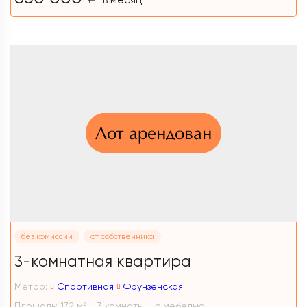
Лот арендован
без комиссии
от собственника
3-комнатная квартира
Метро:
Спортивная
Фрунзенская
Площадь: 172 м
3 комнаты
с мебелью
2