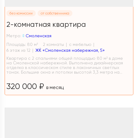
без комиссии
от собственника
2-комнатная квартира
Метро:
Смоленская
Площадь: 80 м
2 комнаты
с мебелью
2
6 этаж из 12
ЖК «Смоленская набережная, 5»
Квартира с 2 спальнями общей площадью 80 м² в доме
на Смоленской набережной. Выполнена дизайнерская
отделка в классическом стиле в лаконичных светлых
тонах. Большие окна и потолки высотой 3,3 метра на...
320 000 ₽
в месяц