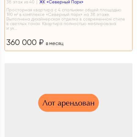
38 этаж из 40
ЖК «Северный Парк»
Просторная квартира с 4 спальнями общей площадью
190 м² в комплексе «Северный парк» на 38 этаже.
Выполнена дизайнерская отделка в современном стиле
в светлых тонах. Квартира полностью меблирована
и ук...
360 000 ₽
в месяц
Лот арендован