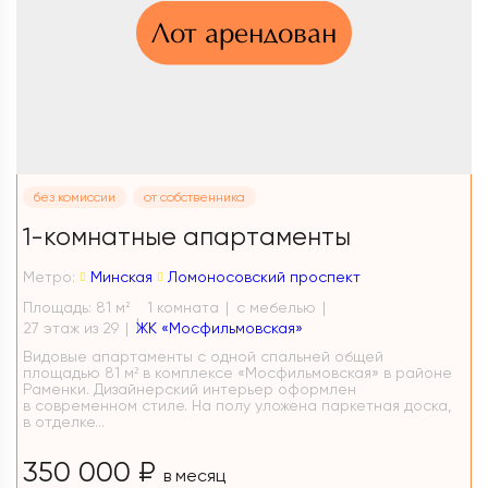
Лот арендован
без комиссии
от собственника
1-комнатные апартаменты
Метро:
Минская
Ломоносовский проспект
Площадь: 81 м
1 комната
с мебелью
2
27 этаж из 29
ЖК «Мосфильмовская»
Видовые апартаменты с одной спальней общей
площадью 81 м² в комплексе «Мосфильмовская» в районе
Раменки. Дизайнерский интерьер оформлен
в современном стиле. На полу уложена паркетная доска,
в отделке...
350 000 ₽
в месяц