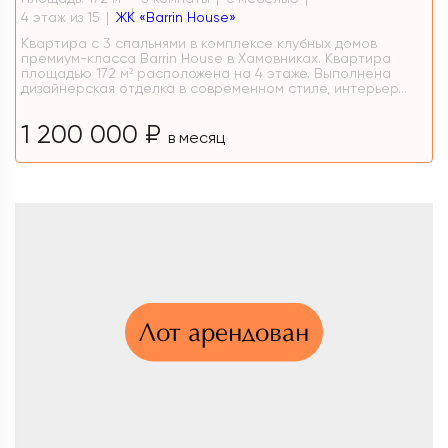
4 этаж из 15
ЖК «Barrin House»
Квартира с 3 спальнями в комплексе клубных домов
премиум-класса Barrin House в Хамовниках. Квартира
площадью 172 м² расположена на 4 этаже. Выполнена
дизайнерская отделка в современном стиле, интерьер...
1 200 000 ₽
в месяц
Лот арендован