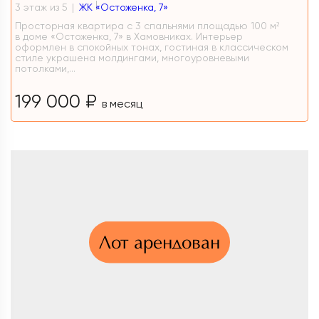
3 этаж из 5
ЖК «Остоженка, 7»
Просторная квартира с 3 спальнями площадью 100 м²
в доме «Остоженка, 7» в Хамовниках. Интерьер
оформлен в спокойных тонах, гостиная в классическом
стиле украшена молдингами, многоуровневыми
потолками,...
199 000 ₽
в месяц
Лот арендован