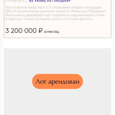
5 этаж из 8
ЖК «Жизнь на Плющихе»
Просторная квартира с 5 спальнями общей площадью
260 м² в комплексе премиум-класса «Жизнь на Плющихе».
Выполнена дизайнерская отделка в современном стиле
в светлых тонах. Большие окна и потолки высото...
3 200 000 ₽
в месяц
Лот арендован