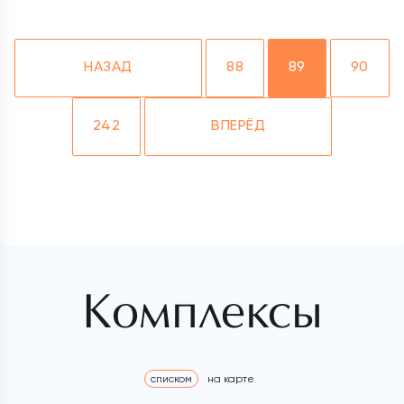
НАЗАД
88
89
90
242
ВПЕРЁД
Комплексы
списком
на карте