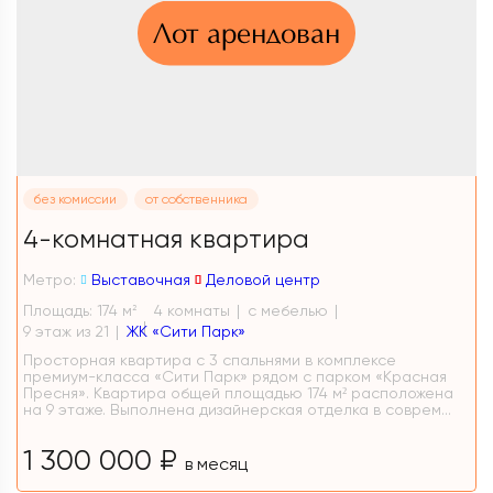
Лот арендован
без комиссии
от собственника
4-комнатная квартира
Метро:
Выставочная
Деловой центр
Площадь: 174 м
4 комнаты
с мебелью
2
9 этаж из 21
ЖК «Сити Парк»
Просторная квартира с 3 спальнями в комплексе
премиум-класса «Сити Парк» рядом с парком «Красная
Пресня». Квартира общей площадью 174 м² расположена
на 9 этаже. Выполнена дизайнерская отделка в соврем...
1 300 000 ₽
в месяц