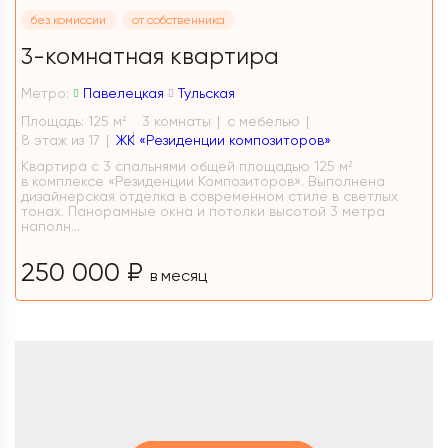
без комиссии
от собственника
3-комнатная квартира
Метро:
Павелецкая
Тульская
Площадь: 125 м
3 комнаты
с мебелью
2
8 этаж из 17
ЖК «Резиденции композиторов»
Квартира с 3 спальнями общей площадью 125 м²
в комплексе «Резиденции Композиторов». Выполнена
дизайнерская отделка в современном стиле в светлых
тонах. Панорамные окна и потолки высотой 3 метра
наполн...
250 000 ₽
в месяц