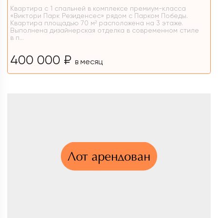
Квартира с 1 спальней в комплексе премиум-класса
«Виктори Парк Резиденсес» рядом с Парком Победы.
Квартира площадью 70 м² расположена на 3 этаже.
Выполнена дизайнерская отделка в современном стиле
в п...
400 000 ₽
в месяц
Лот арендован