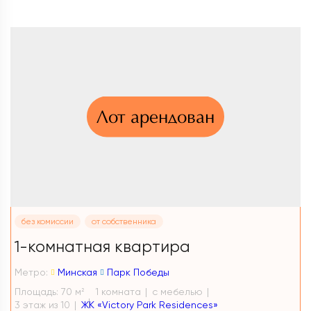
Лот арендован
без комиссии
от собственника
1-комнатная квартира
Метро:
Минская
Парк Победы
Площадь: 70 м
1 комната
с мебелью
2
3 этаж из 10
ЖК «Victory Park Residences»