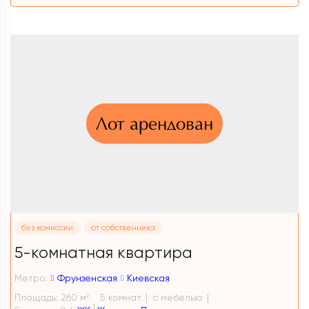
Лот арендован
без комиссии
от собственника
5-комнатная квартира
Метро:
Фрунзенская
Киевская
Площадь: 260 м
5 комнат
с мебелью
2