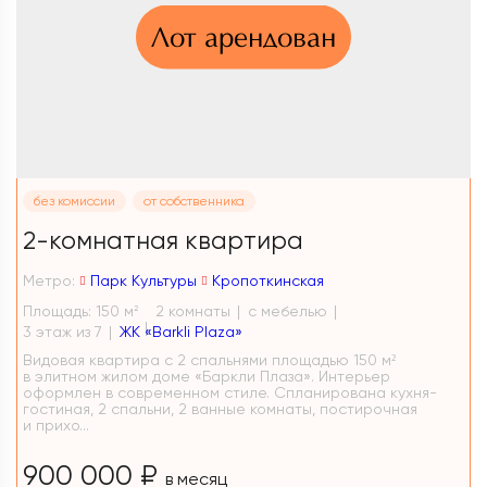
Лот арендован
без комиссии
от собственника
2-комнатная квартира
Метро:
Парк Культуры
Кропоткинская
Площадь: 150 м
2 комнаты
с мебелью
2
3 этаж из 7
ЖК «Barkli Plaza»
Видовая квартира с 2 спальнями площадью 150 м²
в элитном жилом доме «Баркли Плаза». Интерьер
оформлен в современном стиле. Спланирована кухня-
гостиная, 2 спальни, 2 ванные комнаты, постирочная
и прихо...
900 000 ₽
в месяц