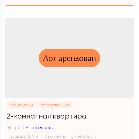
Лот арендован
без комиссии
от собственника
2-комнатная квартира
Метро:
Выставочная
Площадь: 104 м
2 комнаты
с мебелью
2