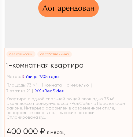
Лот арендован
без комиссии
от собственника
1-комнатная квартира
Метро:
Улица 1905 года
Площадь: 73 м
1 комната
с мебелью
2
7 этаж из 21
ЖК «RedSide»
Квартира с одной спальней общей площадью 73 м²
в комплексе премиум-класса «РедСайд» в Пресненском
районе. Интерьер оформлен в современном стиле,
панорамные окна в пол, высокие потолки.
Спланирована ку...
400 000 ₽
в месяц