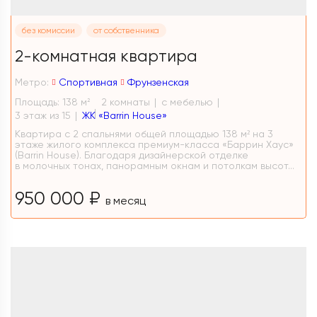
без комиссии
от собственника
2-комнатная квартира
Метро:
Спортивная
Фрунзенская
Площадь: 138 м
2 комнаты
с мебелью
2
3 этаж из 15
ЖК «Barrin House»
Квартира с 2 спальнями общей площадью 138 м² на 3
этаже жилого комплекса премиум-класса «Баррин Хаус»
(Barrin House). Благодаря дизайнерской отделке
в молочных тонах, панорамным окнам и потолкам высот...
950 000 ₽
в месяц