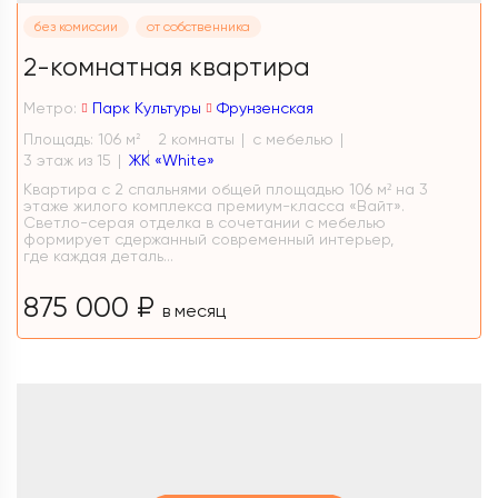
без комиссии
от собственника
2-комнатная квартира
Метро:
Парк Культуры
Фрунзенская
Площадь: 106 м
2 комнаты
с мебелью
2
3 этаж из 15
ЖК «White»
Квартира с 2 спальнями общей площадью 106 м² на 3
этаже жилого комплекса премиум-класса «Вайт».
Светло-серая отделка в сочетании с мебелью
формирует сдержанный современный интерьер,
где каждая деталь...
875 000 ₽
в месяц