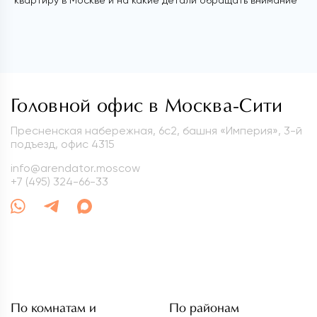
Головной офис в Москва-Сити
Пресненская набережная, 6с2, башня «Империя», 3-й
подъезд, офис 4315
info@arendator.moscow
+7 (495) 324-66-33
По комнатам и
По районам