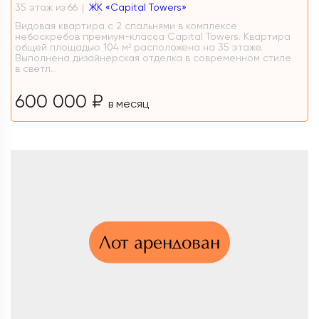
35 этаж из 66
ЖК «Capital Towers»
Видовая квартира с 2 спальнями в комплексе
небоскрёбов премиум-класса Capital Towers. Квартира
общей площадью 104 м² расположена на 35 этаже.
Выполнена дизайнерская отделка в современном стиле
в светл...
600 000 ₽
в месяц
Лот арендован