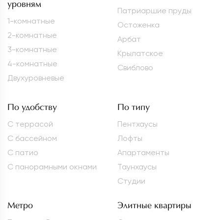
уровням
Патриаршие пруды
1-комнатные
Остоженка
2-комнатные
Арбат
3-комнатные
Крылатское
4-комнатные
Свиблово
Двухуровневые
По удобству
По типу
С террасой
Пентхаусы
С бассейном
Лофты
С патио
Апартаменты
С панорамными окнами
Таунхаусы
Студии
Метро
Элитные квартиры