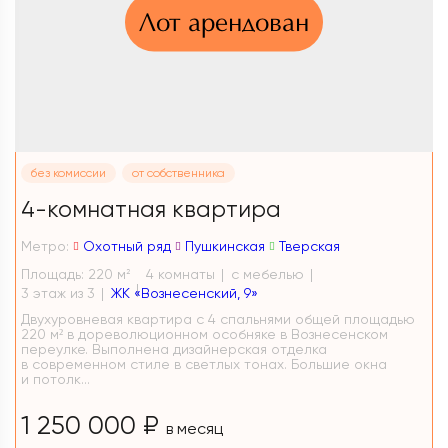
Лот арендован
без комиссии
от собственника
4-комнатная квартира
Метро:
Охотный ряд
Пушкинская
Тверская
Площадь: 220 м
4 комнаты
с мебелью
2
3 этаж из 3
ЖК «Вознесенский, 9»
Двухуровневая квартира с 4 спальнями общей площадью
220 м² в дореволюционном особняке в Вознесенском
переулке. Выполнена дизайнерская отделка
в современном стиле в светлых тонах. Большие окна
и потолк...
1 250 000 ₽
в месяц