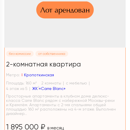
Лот арендован
без комиссии
от собственника
2-комнатная квартира
Метро:
Кропоткинская
Площадь: 160 м
2 комнаты
с мебелью
2
4 этаж из 5
ЖК «Carre Blanc»
Просторные апартаменты в клубном доме делюкс-
класса Carre Blanc рядом с набережной Москвы-реки
и Кремлём. Апартаменты с 2-мя спальнями общей
площадью 160 м² расположены на 4-м этаже. Выполнен
дизайнер...
1 895 000 ₽
в месяц