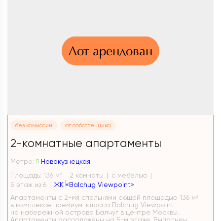
Лот арендован
без комиссии
от собственника
2-комнатные апартаменты
Метро:
Новокузнецкая
Площадь: 136 м
2 комнаты
с мебелью
2
5 этаж из 6
ЖК «Balchug Viewpoint»
Апартаменты с 2-мя спальнями общей площадью 136 м²
в комплексе премиум-класса Balchug Viewpoint
на набережной острова Балчуг в центре Москвы.
Апартаменты расположены на 5-м этаже. Выполнен