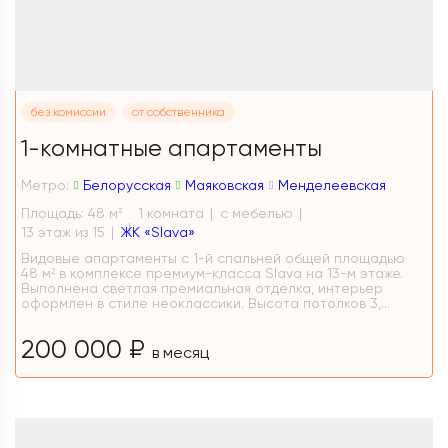
без комиссии
от собственника
1-комнатные апартаменты
Метро:
Белорусская
Маяковская
Менделеевская
Площадь: 48 м
1 комната
с мебелью
2
13 этаж из 15
ЖК «Slava»
Видовые апартаменты с 1-й спальней общей площадью
48 м² в комплексе премиум-класса Slava на 13-м этаже.
Выполнена светлая премиальная отделка, интерьер
оформлен в стиле неоклассики. Высота потолков 3,...
200 000 ₽
в месяц