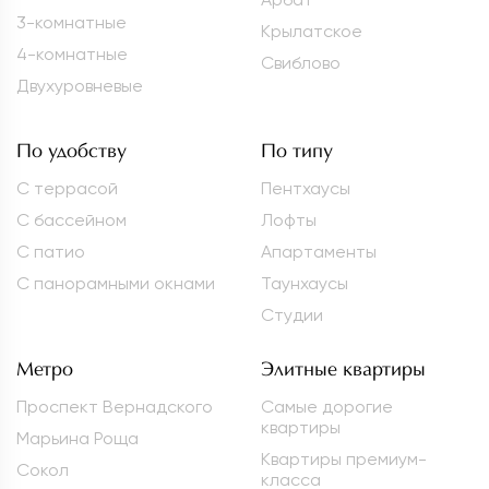
3-комнатные
Крылатское
4-комнатные
Свиблово
Двухуровневые
По удобству
По типу
С террасой
Пентхаусы
С бассейном
Лофты
С патио
Апартаменты
С панорамными окнами
Таунхаусы
Студии
Метро
Элитные квартиры
Проспект Вернадского
Самые дорогие
квартиры
Марьина Роща
Квартиры премиум-
Сокол
класса