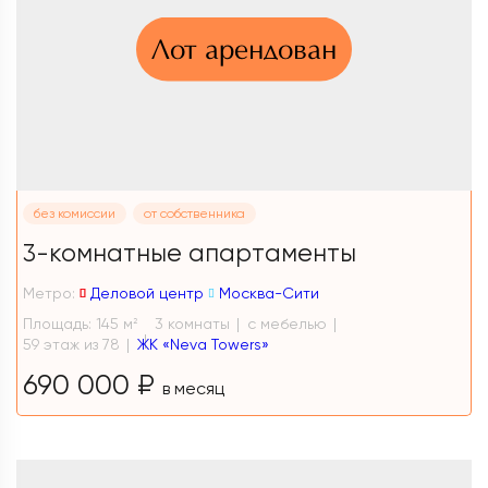
Лот арендован
без комиссии
от собственника
3-комнатные апартаменты
Метро:
Деловой центр
Москва-Сити
Площадь: 145 м
3 комнаты
с мебелью
2
59 этаж из 78
ЖК «Neva Towers»
690 000 ₽
в месяц