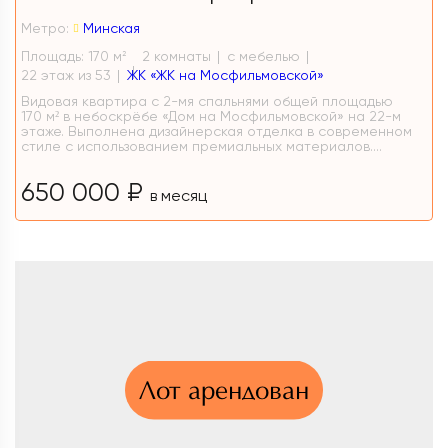
Метро:
Минская
Площадь: 170 м
2 комнаты
с мебелью
2
22 этаж из 53
ЖК «ЖК на Мосфильмовской»
Видовая квартира с 2-мя спальнями общей площадью
170 м² в небоскрёбе «Дом на Мосфильмовской» на 22-м
этаже. Выполнена дизайнерская отделка в современном
стиле с использованием премиальных материалов....
650 000 ₽
в месяц
Лот арендован