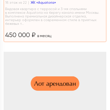
18 этаж из 22
ЖК «Aquatoria»
Видовая квартира с террасой и 3-мя спальнями
в комплексе Aquatoria на берегу канала имени Москвы.
Выполнена премиальная дизайнерская отделка,
интерьер оформлен в современном стиле в приятных
бежевых т...
450 000 ₽
в месяц
Лот арендован