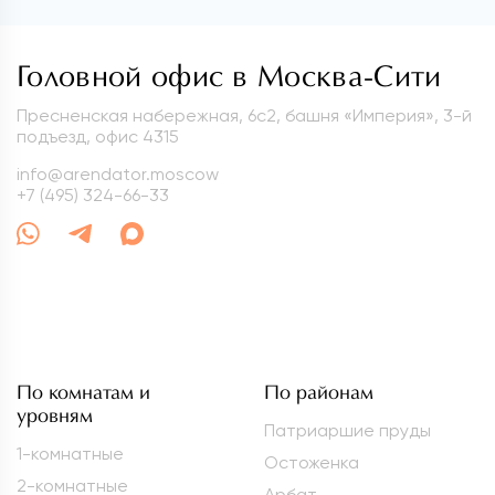
Головной офис в Москва-Сити
Пресненская набережная, 6с2, башня «Империя», 3-й
подъезд, офис 4315
info@arendator.moscow
+7 (495) 324-66-33
По комнатам и
По районам
уровням
Патриаршие пруды
1-комнатные
Остоженка
2-комнатные
Арбат