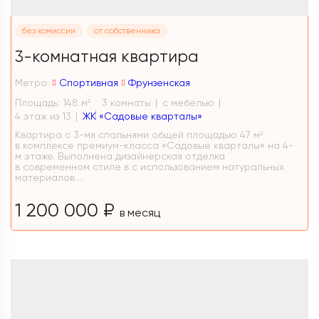
без комиссии
от собственника
3-комнатная квартира
Метро:
Спортивная
Фрунзенская
Площадь: 148 м
3 комнаты
с мебелью
2
4 этаж из 13
ЖК «Садовые кварталы»
Квартира с 3-мя спальнями общей площадью 47 м²
в комплексе премиум-класса «Садовые кварталы» на 4-
м этаже. Выполнена дизайнерская отделка
в современном стиле в с использованием натуральных
материалов....
1 200 000 ₽
в месяц