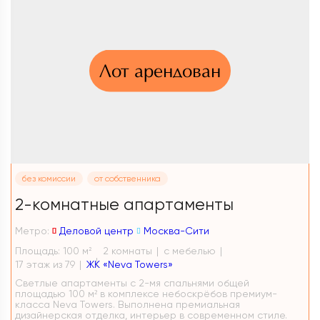
Лот арендован
без комиссии
от собственника
2-комнатные апартаменты
Метро:
Деловой центр
Москва-Сити
Площадь: 100 м
2 комнаты
с мебелью
2
17 этаж из 79
ЖК «Neva Towers»
Светлые апартаменты с 2-мя спальнями общей
площадью 100 м² в комплексе небоскрёбов премиум-
класса Neva Towers. Выполнена премиальная
дизайнерская отделка, интерьер в современном стиле.