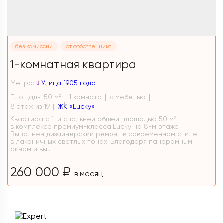
без комиссии
от собственника
1-комнатная квартира
Метро:
Улица 1905 года
Площадь: 50 м
1 комната
с мебелью
2
8 этаж из 19
ЖК «Lucky»
Квартира с 1-й спальней общей площадью 50 м²
в комплексе премиум-класса Lucky на 8-м этаже.
Выполнен дизайнерский ремонт в современном стиле
в лаконичных светлых тонах. Благодаря панорамным
окнам и вы...
260 000 ₽
в месяц