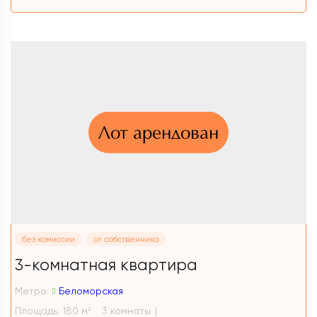
Лот арендован
без комиссии
от собственника
3-комнатная квартира
Метро:
Беломорская
Площадь: 180 м
3 комнаты
2