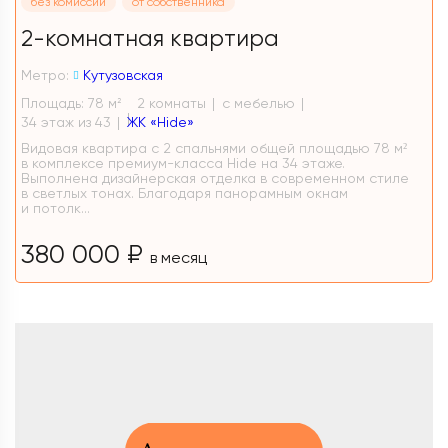
без комиссии
от собственника
2-комнатная квартира
Метро:
Кутузовская
Площадь: 78 м
2 комнаты
с мебелью
2
34 этаж из 43
ЖК «Hide»
Видовая квартира с 2 спальнями общей площадью 78 м²
в комплексе премиум-класса Hide на 34 этаже.
Выполнена дизайнерская отделка в современном стиле
в светлых тонах. Благодаря панорамным окнам
и потолк...
380 000 ₽
в месяц