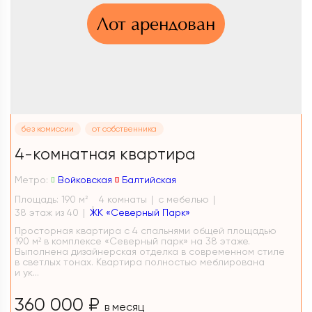
Лот арендован
без комиссии
от собственника
4-комнатная квартира
Метро:
Войковская
Балтийская
Площадь: 190 м
4 комнаты
с мебелью
2
38 этаж из 40
ЖК «Северный Парк»
Просторная квартира с 4 спальнями общей площадью
190 м² в комплексе «Северный парк» на 38 этаже.
Выполнена дизайнерская отделка в современном стиле
в светлых тонах. Квартира полностью меблирована
и ук...
360 000 ₽
в месяц