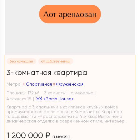
Лот арендован
без комиссии
от собственника
3-комнатная квартира
Метро:
Спортивная
Фрунзенская
Площадь: 172 м
3 комнаты
с мебелью
2
4 этаж из 15
ЖК «Barrin House»
Квартира с 3 спальнями в комплексе клубных домов
премиум-класса Barrin House в Хамовниках. Квартира
площадью 172 м² расположена на 4 этаже. Выполнена
дизайнерская отделка в современном стиле, интерьер...
1 200 000 ₽
в месяц