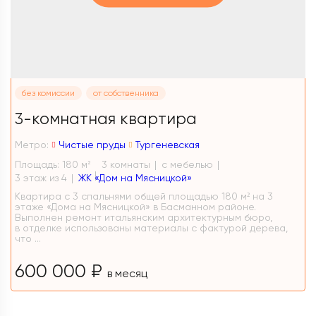
без комиссии
от собственника
3-комнатная квартира
Метро:
Чистые пруды
Тургеневская
Площадь: 180 м
3 комнаты
с мебелью
2
3 этаж из 4
ЖК «Дом на Мясницкой»
Квартира с 3 спальнями общей площадью 180 м² на 3
этаже «Дома на Мясницкой» в Басманном районе.
Выполнен ремонт итальянским архитектурным бюро,
в отделке использованы материалы с фактурой дерева,
что ...
600 000 ₽
в месяц