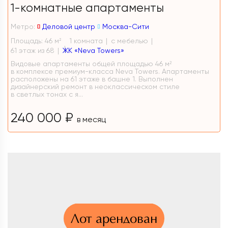
1-комнатные апартаменты
Метро:
Деловой центр
Москва-Сити
Площадь: 46 м
1 комната
с мебелью
2
61 этаж из 68
ЖК «Neva Towers»
Видовые апартаменты общей площадью 46 м²
в комплексе премиум-класса Neva Towers. Апартаменты
расположены на 61 этаже в башне 1. Выполнен
дизайнерский ремонт в неоклассическом стиле
в светлых тонах с я...
240 000 ₽
в месяц
Лот арендован