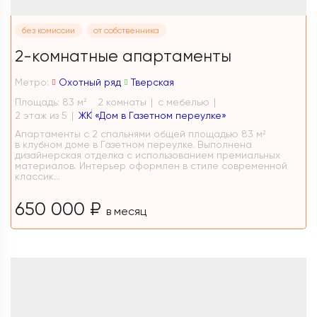
без комиссии
от собственника
2-комнатные апартаменты
Метро:
Охотный ряд
Тверская
Площадь: 83 м
2 комнаты
с мебелью
2
2 этаж из 5
ЖК «Дом в Газетном переулке»
Апартаменты с 2 спальнями общей площадью 83 м²
в клубном доме в Газетном переулке. Выполнена
дизайнерская отделка с использованием премиальных
материалов. Интерьер оформлен в стиле современной
классик...
650 000 ₽
в месяц