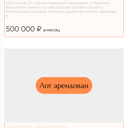
«Волхонка, 5», расположенного недалеко от Кремля.
Выполнен ремонт по авторскому дизайн-проекту
Марины Бессоновой. Комнаты укомплектованы мебелью
б...
500 000 ₽
в месяц
Лот арендован