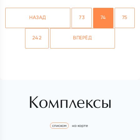
НАЗАД
73
74
75
242
ВПЕРЁД
Комплексы
списком
на карте