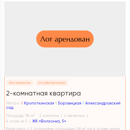
Лот арендован
без комиссии
от собственника
2-комнатная квартира
Метро:
Кропоткинская
Боровицкая
Александровский
сад
Площадь: 96 м
2 комнаты
с мебелью
2
4 этаж из 5
ЖК «Волхонка, 5»
Квартира с 2 спальнями площадью 96 м² на 4 этаже дома