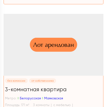
Лот арендован
без комиссии
от собственника
3-комнатная квартира
Метро:
Белорусская
Маяковская
Площадь: 171 м
3 комнаты
с мебелью
2