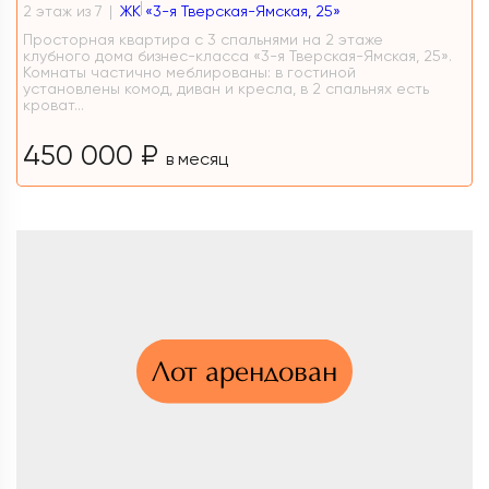
2 этаж из 7
ЖК «3-я Тверская-Ямская, 25»
Просторная квартира с 3 спальнями на 2 этаже
клубного дома бизнес-класса «3-я Тверская-Ямская, 25».
Комнаты частично меблированы: в гостиной
установлены комод, диван и кресла, в 2 спальнях есть
кроват...
450 000 ₽
в месяц
Лот арендован