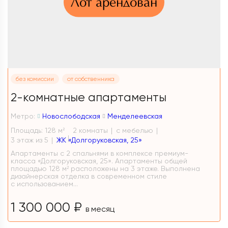
Лот арендован
без комиссии
от собственника
2-комнатные апартаменты
Метро:
Новослободская
Менделеевская
Площадь: 128 м
2 комнаты
с мебелью
2
3 этаж из 5
ЖК «Долгоруковская, 25»
Апартаменты с 2 спальнями в комплексе премиум-
класса «Долгоруковская, 25». Апартаменты общей
площадью 128 м² расположены на 3 этаже. Выполнена
дизайнерская отделка в современном стиле
с использованием...
1 300 000 ₽
в месяц