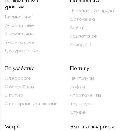
По комнатам и
По районам
уровням
Патриаршие пруды
1-комнатные
Остоженка
2-комнатные
Арбат
3-комнатные
Крылатское
4-комнатные
Свиблово
Двухуровневые
По удобству
По типу
С террасой
Пентхаусы
С бассейном
Лофты
С патио
Апартаменты
С панорамными окнами
Таунхаусы
Студии
Метро
Элитные квартиры