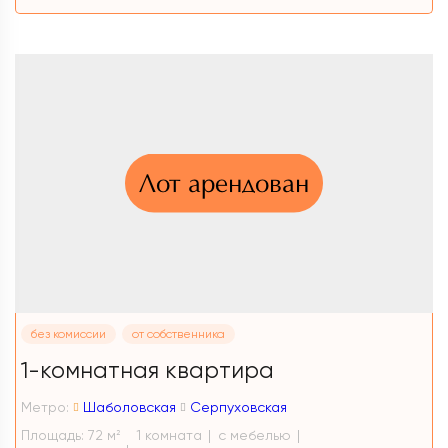
Лот арендован
без комиссии
от собственника
1-комнатная квартира
Метро:
Шаболовская
Серпуховская
Площадь: 72 м
1 комната
с мебелью
2